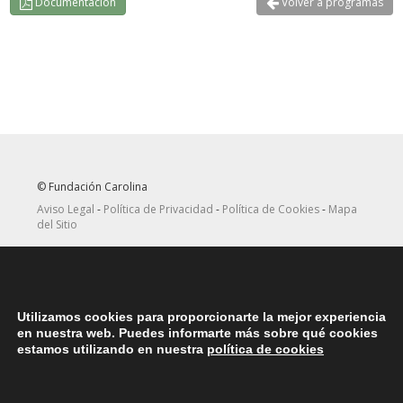
Documentación
Volver a programas
© Fundación Carolina
Aviso Legal
-
Política de Privacidad
-
Política de Cookies
-
Mapa
del Sitio
Seguir
Suscribirse
en Twitter
a canal RRSS
Utilizamos cookies para proporcionarte la mejor experiencia
ASOCIACIONES
en nuestra web. Puedes informarte más sobre qué cookies
Contacta con la asociación de exbecarios de tu país
aquí
estamos utilizando en nuestra
política de cookies
DÓNDE ESTAMOS
Nuestras oficinas centrales en España se encuentras situadas en