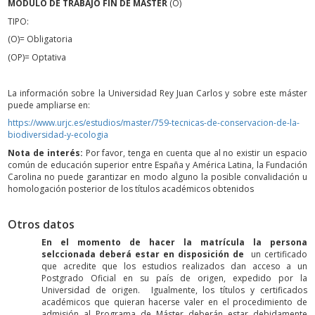
MÓDULO DE TRABAJO FIN DE MÁSTER
(O)
TIPO:
(O)= Obligatoria
(OP)= Optativa
La información sobre la Universidad Rey Juan Carlos y sobre este máster
puede ampliarse en:
https://www.urjc.es/estudios/master/759-tecnicas-de-conservacion-de-la-
biodiversidad-y-ecologia
Nota de interés:
Por favor, tenga en cuenta que al no existir un espacio
común de educación superior entre España y América Latina, la Fundación
Carolina no puede garantizar en modo alguno la posible convalidación u
homologación posterior de los títulos académicos obtenidos
Otros datos
En el momento de hacer la matrícula la persona
selccionada deberá estar en disposición de
un certificado
que acredite que los estudios realizados dan acceso a un
Postgrado Oficial en su país de origen, expedido por la
Universidad de origen. Igualmente, los títulos y certificados
académicos que quieran hacerse valer en el procedimiento de
admisión al Programa de Máster deberán estar debidamente