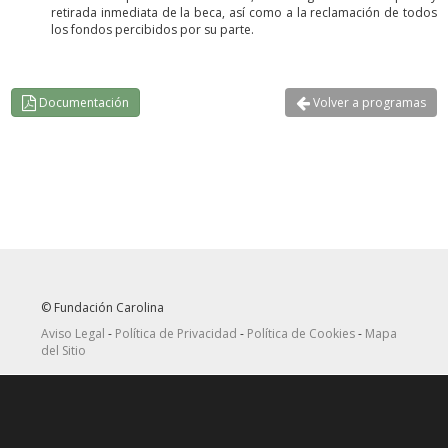
retirada inmediata de la beca, así como a la reclamación de todos
los fondos percibidos por su parte.
Documentación
Volver a programas
© Fundación Carolina
Aviso Legal
-
Política de Privacidad
-
Política de Cookies
-
Mapa
del Sitio
Seguir
Suscribirse
en Twitter
a canal RRSS