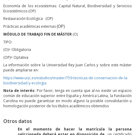
Economía de los ecosistemas: Capital Natural, Biodiversidad y Servicios
Ecosistémicos (OP)
Restauración Ecológica (OP)
Prácticas académicas externas
(OP)
MÓDULO DE TRABAJO FIN DE MÁSTER
(O)
TIPO:
(O)= Obligatoria
(OP)= Optativa
La información sobre la Universidad Rey Juan Carlos y sobre este máster
puede ampliarse en:
https://www.urjc.es/estudios/master/759-tecnicas-de-conservacion-de-la-
biodiversidad-y-ecologia
Nota de interés:
Por favor, tenga en cuenta que al no existir un espacio
común de educación superior entre España y América Latina, la Fundación
Carolina no puede garantizar en modo alguno la posible convalidación u
homologación posterior de los títulos académicos obtenidos
Otros datos
En el momento de hacer la matrícula la persona
selccionada deberá estar en disposición de
un certificado