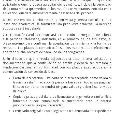
académicos incluidos en la solicitud on-line. La persona que no aporte lo
solicitado o que no pueda acreditar dichos méritos, incluida la veracidad
de la nota media (promedio) de los estudios universitarios indicada en la
aplicación, quedará automáticamente descartada del proceso.
6. Una vez emitido el informe de la entrevista y, previa consulta con la
institución académica, se formulará una propuesta definitiva. La decisión
adoptada será inapelable.
7. La Fundación Carolina comunicará la concesión o denegación de la beca
a la persona interesada, indicando, en el primero de los supuestos, el
plazo máximo para confirmar la aceptación de la misma y la forma de
realizarlo. Los plazos de comunicación son los establecidos al efecto en el
apartado “Ficha Técnica” de cada uno de los programas.
8. En el caso de que le resulte adjudicada la beca, le será solicitada la
documentación que a continuación se detalla y deberá ser remitida a
Fundación Carolina, en conformidad con los plazos establecidos en la
comunicación de concesión de beca.
Carta de aceptación. Esta carta solo será aceptada como válida si
la misma está firmada por la persona becada en todas sus páginas.
En caso contrario, no tendrá ninguna validez y deberá ser enviada
de nuevo.
Copia legalizada del título de licenciatura, ingeniería o similar. Esta
fotocopia puede compulsarla o autenticarla ante un notario
público o en su propia universidad.
Certificado original o copia legalizada o autenticada del expediente