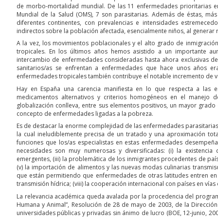
de morbo-mortalidad mundial. De las 11 enfermedades prioritarias en 
Mundial de la Salud (OMS), 7 son parasitarias. Además de éstas, más
diferentes continentes, con prevalencias e intensidades estremeced
indirectos sobre la población afectada, esencialmente niños, al generar re
A la vez, los movimientos poblacionales y el alto grado de inmigració
tropicales. En los últimos años hemos asistido a un importante aum
intercambio de enfermedades consideradas hasta ahora exclusivas de 
sanitarios/as se enfrentan a enfermedades que hace unos años era
enfermedades tropicales también contribuye el notable incremento de vi
Hay en España una carencia manifiesta en lo que respecta a las e
medicamentos alternativos y criterios homogéneos en el manejo de
globalización conlleva, entre sus elementos positivos, un mayor grad
concepto de enfermedades ligadas a la pobreza.
Es de destacar la enorme complejidad de las enfermedades parasitarias 
la cual ineludiblemente precisa de un tratado y una aproximación to
funciones que los/as especialistas en estas enfermedades desempeñan
necesidades son muy numerosas y diversificadas: (i) la existencia 
emergentes, (iii) la problemática de los inmigrantes procedentes de país
(v) la importación de alimentos y las nuevas modas culinarias transmis
que están permitiendo que enfermedades de otras latitudes entren en el
transmisión hídrica; (viii) la cooperación internacional con países en vías 
La relevancia académica queda avalada por la procedencia del progra
Humana y Animal”, Resolución de 28 de mayo de 2003, de la Direcció
universidades públicas y privadas sin ánimo de lucro (BOE, 12-junio, 20