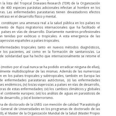
la lista del Tropical Diseases Research (TDR) de la Organización
 de 400 especies parásitas adicionales infectan al hombre en los
oras. Las enfermedades parasitarias tienen devastadores efectos
traso en el desarrollo físico y mental.
n constituyen una amenaza real a la salud pública en los países no
ento de flujos migratorios internacionales que ha facilitado el
países en vías de desarrollo. Diariamente nuestros profesionales
n tenidas por exóticas o tropicales. A esta emergencia de las
ajeros/as españoles a países tropicales.
nfermedades tropicales tanto en nuevos métodos diagnósticos,
 los pacientes, así como en la formación de sanitarios/as. La
o de solidaridad que ha hecho que internacionalmente se retome el
(motivo por el cual nunca se ha podido erradicar ninguna de ellas),
talmente multidisciplinar de las mismas. Además de las numerosas
 en los países tropicales y subtropicales, también en Europa las
de enfermedades parasitarias autóctonas, (ii) las enfermedades
es endémicos, (iv) los/as viajeros/as a países en vías de desarrollo,
oras de estas enfermedades; (vi) los cambios climáticos y globales
 continente europeo; (vii) los análisis de aguas en parasitosis de
de desarrollo, y (ix) el bioterrorismo.
ma de doctorado de la UVEG con mención de calidad “Parasitología
n General de Universidades en los programas de doctorado de las
03), el Master de la Organización Mundial de la Salud (Master Propio