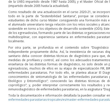
de la UVEG impartido desde 1987 hasta 2005), y el Master Oficial de 
(impartido desde 2005 hasta la actualidad).
Como resultado de una actualización en el curso 2020-21, se incorporó 
todo en la parte de “Sostenibilidad Sanitaria”, porque se consider
estudiantes de dicho curso Máster consiguiendo una formación más eq
el alumnado universitario tenga relación con los retos sociales y alca
sostenible en torno a los objetivos de desarrollo sostenible (ODS). Est
de los egresados/as, formando parte de las distintas organizaciones
multidisciplinar, con experiencia sanitaria en enfermedades parasit
localmente.
Por otra parte, se profundiza en el contenido sobre “Diagnóstico 
independiente propiamente dicha. Así, la inexistencia de vacunas dis
sanitario deba conocer distintas técnicas de diagnóstico para que, 
medidas de profilaxis y control, así como los adecuados tratamientos
enseñanza de las distintas formas de diagnóstico, no solo desde un p
egresados/as, muchos de ellos en su etapa de especialización FIR, BI
enfermedades parasitarias. Por todo ello, se plantea abacar El Diag
conocimientos de sintomatología de las enfermedades parasitarias par
Etiológico y Entomológico”; conociendo las distintas técnicas de di
coprológico”; y, poder interpretar correctamente los resultados y re
inmunodiagnóstico de enfermedades parasitarias, en la asignatura “Diag
Toda la documentación e información detallada la pueden consultar en
enfermedades-parasitarias-tropicales/es/master-enfermedades-parasit