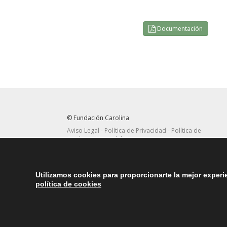
Documentación
© Fundación Carolina
Aviso Legal
-
Política de Privacidad
-
Política de
Cookies
-
Mapa del Sitio
Seguir
Suscribirse
en Twitter
a canal RRSS
Utilizamos cookies para proporcionarte la mejor exper
política de cookies