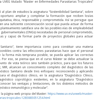
la UVEG titulado “Master en Enfermedades Parasitarias Tropicales”
al plan de estudios la asignatura “Sostenibilidad Sanitaria”, sobre
a oportuno ampliar y completar la formación que reciben los/as
uitativa, ética, responsable y comprometida. Así se persigue que
ncen una suficiente concienciación social que pueda actuar de forma
e planteamiento satisface una de las posibles vías de empleabilidad
 no gubernamentales (ONGs) necesitadas de personal comprometido,
arias y capaz de formar parte de proyectos globales para actuar
Sanitario”, tiene importancia como para constituir una materia
ponibles contra las infecciones parasitarias hace que el personal
de la forma más temprana posible, se pueda aplicar las correctas
. Por eso, se piensa que en el curso Máster se debe actualizar la
unto de vista teórico sino también práctico, para que los futuros
R, MIR, alcancen un conocimiento completo del diagnóstico de las
nóstico Sanitario desde tres enfoques: reconociendo y aplicando
a el diagnóstico clínico, en la asignatura “Diagnóstico Clínico,
agnóstico coprológico existentes, en la asignatura “Diagnóstico
conocer las ventajas y limitaciones, de los distintos métodos de
nóstico inmunológico y molecular”.
 la página web propia del Master:
https://www.uv.es/uvweb/master-
arias-tropicales-1285885051254.html