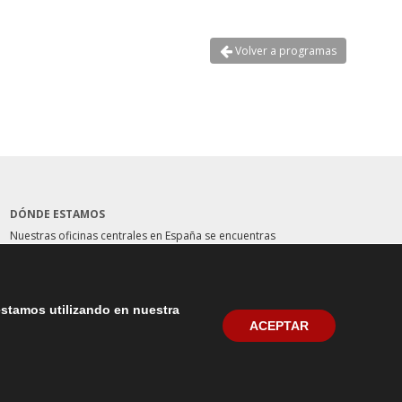
Volver a programas
DÓNDE ESTAMOS
Nuestras oficinas centrales en España se encuentras
situadas en la Plaza del Marqués de Salamanca, 8, 4ª
planta, 28006 Madrid. teléfono: (+34) 914562900
Contactar
estamos utilizando en nuestra
ACEPTAR