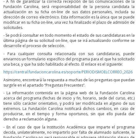
- A fin de garantizar la correcta recepción de las comunicaciones de la
Fundación Carolina, será responsabilidad de la persona candidata la
actualización en su ficha on-line de sus datos personales, incluida su
dirección de correo electrónico. Esta información es la única que se puede
modificar en su ficha on-line, una vez ha finalizado el plazo de admisión de
solicitudes.
- Se podrá consultar en todo momento el estado de sus candidaturas en la
última página de su solicitud on-line, que se irá actualizando conforme se
desarrolle el proceso de selección.
- Para cualquier consulta relacionada con sus candidaturas, puede
enviarnos un formulario específico del programa para el que ha solicitado
una beca, y que ha sido habilitado al efecto. El enlace es el siguiente:
https://central.fundacioncarolina.es/soporte/PERIODISMOELCORREO_2026
Asimismo, encontrará la respuesta a muchas de las preguntas que puedan
surgirle en el apartado “Preguntas Frecuentes”.
- La información contenida en la página web de la Fundación Carolina
acerca del programa (fechas de inicio y fin, horario, sede del curso, etc.)
tiene sólo carácter orientativo, y podrá ser modificada en alguno de sus
extremos. La Fundación Carolina notificará dichos cambios, en caso de
producirse, en el tiempo y forma oportunos, sin que ello pueda dar
derecho a reclamación alguna.
- En el caso de que la Institución Académica que imparte el programa
decida, unilateralmente, no impartirlo por falta de alumnado suficiente, la
Fundación Carolina no será responsable ni adquiere obligación alguna de