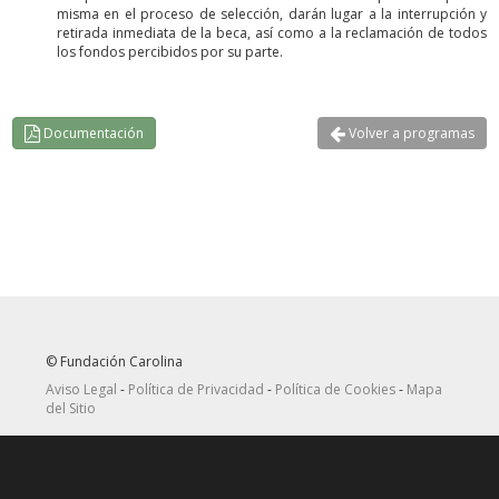
misma en el proceso de selección, darán lugar a la interrupción y
retirada inmediata de la beca, así como a la reclamación de todos
los fondos percibidos por su parte.
Documentación
Volver a programas
© Fundación Carolina
Aviso Legal
-
Política de Privacidad
-
Política de Cookies
-
Mapa
del Sitio
Seguir
Suscribirse
en Twitter
a canal RRSS