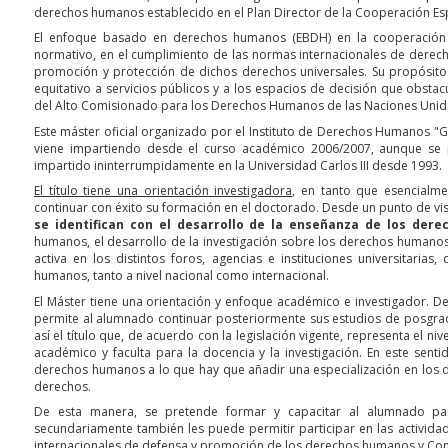
derechos humanos establecido en el Plan Director de la Cooperación E
El enfoque basado en derechos humanos (EBDH) en la cooperación p
normativo, en el cumplimiento de las normas internacionales de derech
promoción y protección de dichos derechos universales. Su propósito e
equitativo a servicios públicos y a los espacios de decisión que obstac
del Alto Comisionado para los Derechos Humanos de las Naciones Unid
Este máster oficial organizado por el Instituto de Derechos Humanos "
viene impartiendo desde el curso académico 2006/2007, aunque se 
impartido ininterrumpidamente en la Universidad Carlos III desde 1993.
El título tiene una orientación investigadora
, en tanto que esencialm
continuar con éxito su formación en el doctorado. Desde un punto de vi
se identifican con el desarrollo de la enseñanza de los der
humanos, el desarrollo de la investigación sobre los derechos humanos
activa en los distintos foros, agencias e instituciones universitarias
humanos, tanto a nivel nacional como internacional.
El Máster tiene una orientación y enfoque académico e investigador. De
permite al alumnado continuar posteriormente sus estudios de posgrad
así el título que, de acuerdo con la legislación vigente, representa el n
académico y faculta para la docencia y la investigación. En este senti
derechos humanos a lo que hay que añadir una especialización en los 
derechos.
De esta manera, se pretende formar y capacitar al alumnado para
secundariamente también les puede permitir participar en las activid
internacionales de defensa y promoción de los derechos humanos y Con