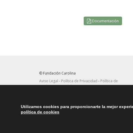
Documentación
© Fundación Carolina
Aviso Legal
-
Política de Privacidad
-
Política de
Cookies
-
Mapa del Sitio
Seguir
Suscribirse
en Twitter
a canal RRSS
Utilizamos cookies para proporcionarte la mejor exper
política de cookies