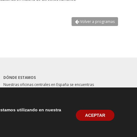
Volver a programas
DÓNDE ESTAMOS
Nuestras oficinas centrales en España se encuentras
situadas en la Plaza del Marqués de Salamanca, 8, 4ª
planta, 28006 Madrid. teléfono: (+34) 914562900
Contactar
estamos utilizando en nuestra
ACEPTAR