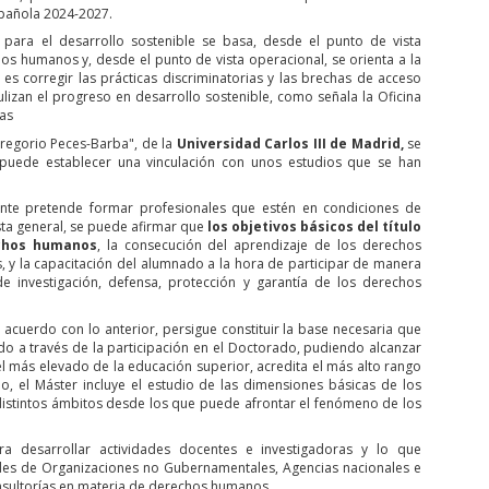
spañola 2024-2027.
ara el desarrollo sostenible se basa, desde el punto de vista
os humanos y, desde el punto de vista operacional, se orienta a la
s corregir las prácticas discriminatorias y las brechas de acceso
ulizan el progreso en desarrollo sostenible, como señala la Oficina
as
Gregorio Peces-Barba", de la
Universidad Carlos III de Madrid,
se
puede establecer una vinculación con unos estudios que se han
ente pretende formar profesionales que estén en condiciones de
sta general, se puede afirmar que
los objetivos básicos del título
echos humanos
, la consecución del aprendizaje de los derechos
, y la capacitación del alumnado a la hora de participar de manera
, de investigación, defensa, protección y garantía de los derechos
 acuerdo con lo anterior, persigue constituir la base necesaria que
o a través de la participación en el Doctorado, pudiendo alcanzar
ivel más elevado de la educación superior, acredita el más alto rango
do, el Máster incluye el estudio de las dimensiones básicas de los
distintos ámbitos desde los que puede afrontar el fenómeno de los
 desarrollar actividades docentes e investigadoras y lo que
ades de Organizaciones no Gubernamentales, Agencias nacionales e
sultorías en materia de derechos humanos.