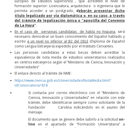
Europeo de Estudios Superiores) , que acrediten el nivel de
formación superior: Licenciatura, arquitectura o ingenieria que le
permita acceder a un postgrado,
d
eberán presentar dicho
título legalizado por vía diplomática o, en su caso, a través
del trámite de legalización única o "apostilla del Convenio
de La Haya
".
En el caso de personas candidatas de habla no hispana
, será
necesario demostrar un buen conocimiento del Español hablado y
escrito
a un nivel no inferior al B2 del DELE
(Diploma de Español
como Lengua Extranjera) expedido por el Instituto Cervantes.
Las personas candidatas a estas becas deben acreditar la
equivalencia de nota media de estudios universitarios realizados
en centros extranjeros según el “Ministerio de Ciencia, Innovación y
Universidades”
El enlace directo al trámite de NME:
https://www.ciencia.gob.es/Universidades/NotaMedia.html?
idConvocatoria=818
Si contacta por correo electrónico con el “Ministerio de
Ciencia, Innovación y Universidades” en relación con este
trámite, debe Identificarse siempre como solicitante de la
Fundación Carolina indicándolo en el asunto del
mensaje.
El documento que se genere debe subirlo a la solicitud
on-
line
en el apartado de “Formación Universitaria” a