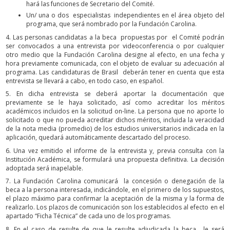
hará las funciones de Secretario del Comité.
Un/ una o dos especialistas independientes en el área objeto del
programa, que será nombrado por la Fundación Carolina.
4. Las personas candidatas a la beca propuestas por el Comité podrán
ser convocados a una entrevista por videoconferencia o por cualquier
otro medio que la Fundación Carolina designe al efecto, en una fecha y
hora previamente comunicada, con el objeto de evaluar su adecuación al
programa. Las candidaturas de Brasil deberán tener en cuenta que esta
entrevista se llevará a cabo, en todo caso, en español.
5. En dicha entrevista se deberá aportar la documentación que
previamente se le haya solicitado, así como acreditar los méritos
académicos incluidos en la solicitud on-line. La persona que no aporte lo
solicitado o que no pueda acreditar dichos méritos, incluida la veracidad
de la nota media (promedio) de los estudios universitarios indicada en la
aplicación, quedará automáticamente descartado del proceso.
6. Una vez emitido el informe de la entrevista y, previa consulta con la
Institución Académica, se formulará una propuesta definitiva. La decisión
adoptada será inapelable.
7. La Fundación Carolina comunicará la concesión o denegación de la
beca a la persona interesada, indicándole, en el primero de los supuestos,
el plazo máximo para confirmar la aceptación de la misma y la forma de
realizarlo. Los plazos de comunicación son los establecidos al efecto en el
apartado “Ficha Técnica” de cada uno de los programas.
8. En el caso de resulte de que le resulte adjudicada la beca , le será