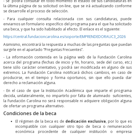
- Se podrá consultar en todo momento el estado de sus candidaturas en
la última página de su solicitud on-line, que se irá actualizando conforme
se desarrolle el proceso de selección.
- Para cualquier consulta relacionada con sus candidaturas, puede
enviarnos un formulario específico del programa para el que ha solicitado
una beca, y que ha sido habilitado al efecto. El enlace es el siguiente:
https://central.fundacioncarolina.es/soporte/EMPRENDEDORAUC3_2026
Asimismo, encontrará la respuesta a muchas de las preguntas que puedan
surgirle en el apartado “Preguntas Frecuentes”.
- La información contenida en la página web de la Fundación Carolina
acerca del programa (fechas de inicio y fin, horario, sede del curso, etc.)
tiene sólo carácter orientativo, y podrá ser modificada en alguno de sus
extremos. La Fundación Carolina notificará dichos cambios, en caso de
producirse, en el tiempo y forma oportunos, sin que ello pueda dar
derecho a reclamación alguna.
- En el caso de que la Institución Académica que imparte el programa
decida, unilateralmente, no impartirlo por falta de alumnado suficientes,
la Fundación Carolina no será responsable ni adquiere obligación alguna
de ofertar un programa alternativo.
Condiciones de la beca
El régimen de la beca es de
dedicación exclusiva
, por lo que es
incompatible con cualquier otro tipo de beca o remuneración
económica procedente de cualquier institución o empresa