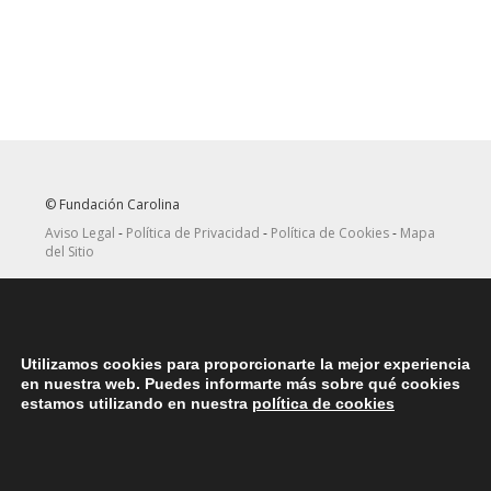
© Fundación Carolina
Aviso Legal
-
Política de Privacidad
-
Política de Cookies
-
Mapa
del Sitio
Seguir
Suscribirse
en Twitter
a canal RRSS
Utilizamos cookies para proporcionarte la mejor experiencia
ASOCIACIONES
en nuestra web. Puedes informarte más sobre qué cookies
Contacta con la asociación de exbecarios de tu país
aquí
estamos utilizando en nuestra
política de cookies
DÓNDE ESTAMOS
Nuestras oficinas centrales en España se encuentras situadas en
la Plaza del Marqués de Salamanca, 8, 4ª planta, 28006 Madrid.
teléfono: (+34) 914562900