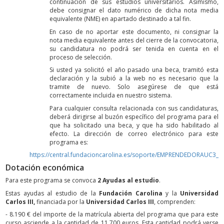
continuación de sus estudios universitarios. Asimismo,
debe consignar el dato numérico de dicha nota media
equivalente (NME) en apartado destinado a tal fin.
En caso de no aportar este documento, ni consignar la
nota media equivalente antes del cierre de la convocatoria,
su candidatura no podrá ser tenida en cuenta en el
proceso de selección.
Si usted ya solicitó el año pasado una beca, tramitó esta
declaración y la subió a la web no es necesario que la
tramite de nuevo. Solo asegúrese de que está
correctamente incluida en nuestro sistema.
Para cualquier consulta relacionada con sus candidaturas,
deberá dirigirse al buzón específico del programa para el
que ha solicitado una beca, y que ha sido habilitado al
efecto. La dirección de correo electrónico para este
programa es:
https://central.fundacioncarolina.es/soporte/EMPRENDEDORAUC3_2
Dotación económica
Para este programa se convoca
2 Ayudas al estudio
.
Estas ayudas al estudio de la
Fundación Carolina
y la
Universidad
Carlos III,
financiada por la
Universidad Carlos III
, comprenden:
- 8.190 € del importe de la matrícula abierta del programa que para este
curso asciende a la cantidad de 11.700 euros. Esta cantidad podrá verse