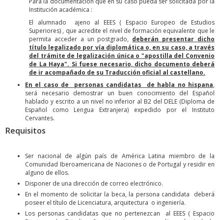
Para la documentación que en su caso pueda ser solicitada por la
Institución académica :
El alumnado ajeno al EEES ( Espacio Europeo de Estudios
Superiores) , que acredite el nivel de formación equivalente que le
permita acceder a un postgrado,
deberán presentar dicho
título legalizado por vía diplomática o, en su caso, a través
del trámite de legalización única o "apostilla del Convenio
de La Haya". Si fuese necesario, dicho documento deberá
de ir acompañado de su Traducción oficial al castellano.
En el caso de personas candidatas de habla no hispana
,
será necesario demostrar un buen conocimiento del Español
hablado y escrito a un nivel no inferior al B2 del DELE (Diploma de
Español como Lengua Extranjera) expedido por el Instituto
Cervantes.
Requisitos
Ser nacional de algún país de América Latina miembro de la
Comunidad Iberoamericana de Naciones o de Portugal y residir en
alguno de ellos.
Disponer de una dirección de correo electrónico.
En el momento de solicitar la beca, la persona candidata deberá
poseer el título de Licenciatura, arquitectura o ingeniería.
Los personas candidatas que no pertenezcan al EEES ( Espacio