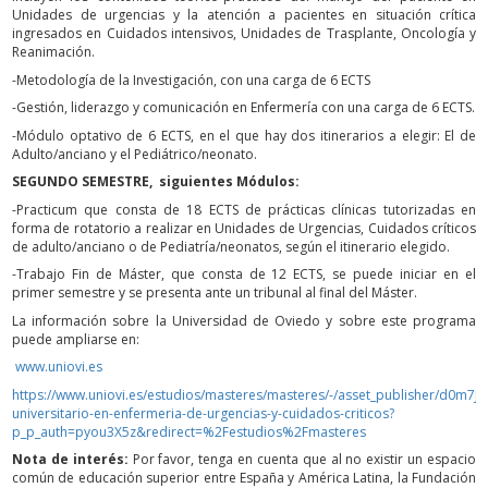
Unidades de urgencias y la atención a pacientes en situación crítica
ingresados en Cuidados intensivos, Unidades de Trasplante, Oncología y
Reanimación.
-Metodología de la Investigación, con una carga de 6 ECTS
-Gestión, liderazgo y comunicación en Enfermería con una carga de 6 ECTS.
-Módulo optativo de 6 ECTS, en el que hay dos itinerarios a elegir: El de
Adulto/anciano y el Pediátrico/neonato.
SEGUNDO SEMESTRE, siguientes Módulos:
-Practicum que consta de 18 ECTS de prácticas clínicas tutorizadas en
forma de rotatorio a realizar en Unidades de Urgencias, Cuidados críticos
de adulto/anciano o de Pediatría/neonatos, según el itinerario elegido.
-Trabajo Fin de Máster, que consta de 12 ECTS, se puede iniciar en el
primer semestre y se presenta ante un tribunal al final del Máster.
La información sobre la Universidad de Oviedo y sobre este programa
puede ampliarse en:
www.uniovi.es
https://www.uniovi.es/estudios/masteres/masteres/-/asset_publisher/d0m7
universitario-en-enfermeria-de-urgencias-y-cuidados-criticos?
p_p_auth=pyou3X5z&redirect=%2Festudios%2Fmasteres
Nota de interés:
Por favor, tenga en cuenta que al no existir un espacio
común de educación superior entre España y América Latina, la Fundación