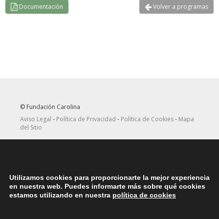
Documentación
Volver a programas
© Fundación Carolina
Aviso Legal
-
Política de Privacidad
-
Política de Cookies
-
Mapa
del Sitio
Seguir
Suscribirse
en Twitter
a canal RRSS
Utilizamos cookies para proporcionarte la mejor experiencia
ASOCIACIONES
en nuestra web. Puedes informarte más sobre qué cookies
Contacta con la asociación de exbecarios de tu país
aquí
estamos utilizando en nuestra
política de cookies
DÓNDE ESTAMOS
Nuestras oficinas centrales en España se encuentras situadas en