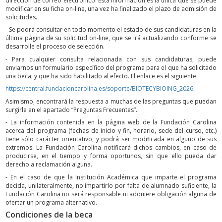
dirección de correo electrónico. Esta información es la única que se puede
modificar en su ficha on-line, una vez ha finalizado el plazo de admisión de
solicitudes.
- Se podrá consultar en todo momento el estado de sus candidaturas en la
última página de su solicitud on-line, que se irá actualizando conforme se
desarrolle el proceso de selección.
- Para cualquier consulta relacionada con sus candidaturas, puede
enviarnos un formulario específico del programa para el que ha solicitado
una beca, y que ha sido habilitado al efecto. El enlace es el siguiente:
https://central.fundacioncarolina.es/soporte/BIOTECYBIOING_2026
Asimismo, encontrará la respuesta a muchas de las preguntas que puedan
surgirle en el apartado “Preguntas Frecuentes”.
- La información contenida en la página web de la Fundación Carolina
acerca del programa (fechas de inicio y fin, horario, sede del curso, etc.)
tiene sólo carácter orientativo, y podrá ser modificada en alguno de sus
extremos. La Fundación Carolina notificará dichos cambios, en caso de
producirse, en el tiempo y forma oportunos, sin que ello pueda dar
derecho a reclamación alguna.
- En el caso de que la Institución Académica que imparte el programa
decida, unilateralmente, no impartirlo por falta de alumnado suficiente, la
Fundación Carolina no será responsable ni adquiere obligación alguna de
ofertar un programa alternativo.
Condiciones de la beca