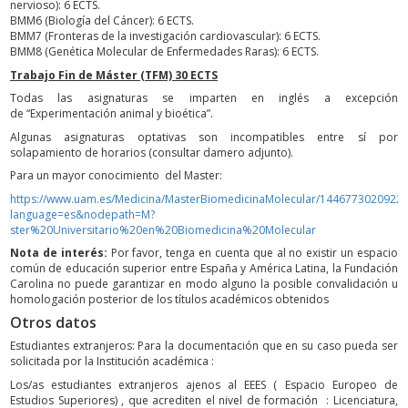
nervioso): 6 ECTS.
BMM6 (Biología del Cáncer): 6 ECTS.
BMM7 (Fronteras de la investigación cardiovascular): 6 ECTS.
BMM8 (Genética Molecular de Enfermedades Raras): 6 ECTS.
Trabajo Fin de Máster (TFM) 30 ECTS
Todas las asignaturas se imparten en inglés a excepción
de “Experimentación animal y bioética”.
Algunas asignaturas optativas son incompatibles entre sí por
solapamiento de horarios (consultar damero adjunto).
Para un mayor conocimiento del Master:
https://www.uam.es/Medicina/MasterBiomedicinaMolecular/1446773020922.
language=es&nodepath=M?
ster%20Universitario%20en%20Biomedicina%20Molecular
Nota de interés:
Por favor, tenga en cuenta que al no existir un espacio
común de educación superior entre España y América Latina, la Fundación
Carolina no puede garantizar en modo alguno la posible convalidación u
homologación posterior de los títulos académicos obtenidos
Otros datos
Estudiantes extranjeros: Para la documentación que en su caso pueda ser
solicitada por la Institución académica :
Los/as estudiantes extranjeros ajenos al EEES ( Espacio Europeo de
Estudios Superiores) , que acrediten el nivel de formación : Licenciatura,