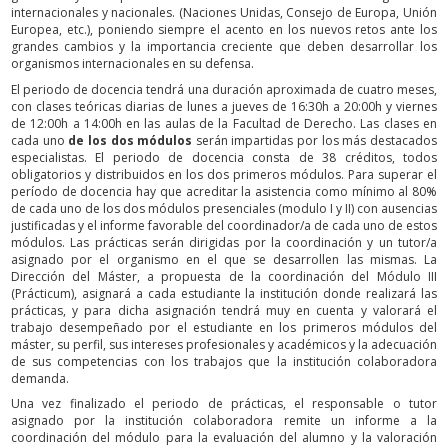
internacionales y nacionales. (Naciones Unidas, Consejo de Europa, Unión
Europea, etc.), poniendo siempre el acento en los nuevos retos ante los
grandes cambios y la importancia creciente que deben desarrollar los
organismos internacionales en su defensa.
El periodo de docencia tendrá una duración aproximada de cuatro meses,
con clases teóricas diarias de lunes a jueves de 16:30h a 20:00h y viernes
de 12:00h a 14:00h en las aulas de la Facultad de Derecho. Las clases en
cada uno
de los dos módulos
serán impartidas por los más destacados
especialistas. El periodo de docencia consta de 38 créditos, todos
obligatorios y distribuidos en los dos primeros módulos. Para superar el
período de docencia hay que acreditar la asistencia como mínimo al 80%
de cada uno de los dos módulos presenciales (modulo I y II) con ausencias
justificadas y el informe favorable del coordinador/a de cada uno de estos
módulos. Las prácticas serán dirigidas por la coordinación y un tutor/a
asignado por el organismo en el que se desarrollen las mismas. La
Dirección del Máster, a propuesta de la coordinación del Módulo III
(Prácticum), asignará a cada estudiante la institución donde realizará las
prácticas, y para dicha asignación tendrá muy en cuenta y valorará el
trabajo desempeñado por el estudiante en los primeros módulos del
máster, su perfil, sus intereses profesionales y académicos y la adecuación
de sus competencias con los trabajos que la institución colaboradora
demanda.
Una vez finalizado el periodo de prácticas, el responsable o tutor
asignado por la institución colaboradora remite un informe a la
coordinación del módulo para la evaluación del alumno y la valoración