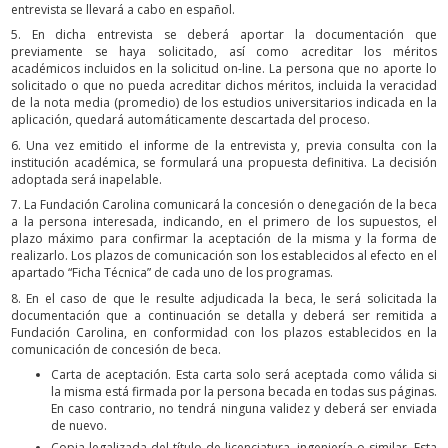
entrevista se llevará a cabo en español.
5. En dicha entrevista se deberá aportar la documentación que
previamente se haya solicitado, así como acreditar los méritos
académicos incluidos en la solicitud on-line. La persona que no aporte lo
solicitado o que no pueda acreditar dichos méritos, incluida la veracidad
de la nota media (promedio) de los estudios universitarios indicada en la
aplicación, quedará automáticamente descartada del proceso.
6. Una vez emitido el informe de la entrevista y, previa consulta con la
institución académica, se formulará una propuesta definitiva. La decisión
adoptada será inapelable.
7. La Fundación Carolina comunicará la concesión o denegación de la beca
a la persona interesada, indicando, en el primero de los supuestos, el
plazo máximo para confirmar la aceptación de la misma y la forma de
realizarlo. Los plazos de comunicación son los establecidos al efecto en el
apartado “Ficha Técnica” de cada uno de los programas.
8. En el caso de que le resulte adjudicada la beca, le será solicitada la
documentación que a continuación se detalla y deberá ser remitida a
Fundación Carolina, en conformidad con los plazos establecidos en la
comunicación de concesión de beca.
Carta de aceptación. Esta carta solo será aceptada como válida si
la misma está firmada por la persona becada en todas sus páginas.
En caso contrario, no tendrá ninguna validez y deberá ser enviada
de nuevo.
Copia legalizada del título de licenciatura, ingeniería o similar. Esta