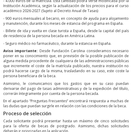
- 4.000 euros de la matrícula. Esta cantidad podrá verse modificada por la
Institución Académica, según la actualización de los precios para el curso
académico 2026-2027 (Sujeto al Decreto Anual de Tasas)
- 900 euros mensuales al becario, en concepto de ayuda para alojamiento
y manutención, durante los meses de estancia del programa en España.
- Billete de ida y vuelta en clase turista a España, desde la capital del país
de residencia de la persona becada en América Latina.
- Seguro médico no farmacéutico, durante la estancia en España.
Aviso importante:
Desde Fundación Carolina consideramos necesario
poner en su conocimiento que, en previsión de la posible publicación de
alguna medida procedente de cualquiera de las administraciones públicas
que incremente el coste de la matrícula publicado, nuestra institución no
podrá hacerse cargo de la misma, trasladando en su caso, este coste la
persona beneficiara de la beca.
Asimismo, le comunicamos que los gastos que en su caso puedan
derivarse del pago de tasas administrativas y de la expedición del título,
correrán íntegramente por cuenta de la persona becada.
En el apartado “Preguntas Frecuentes” encontrará respuesta a muchas de
las dudas que puedan surgirle en relación con las condiciones de la beca.
Proceso de selección
Cada solicitante podrá presentar hasta un máximo de cinco solicitudes
para la oferta de becas de postgrado. Asimismo, dichas solicitudes
deberán ir priorizadas en la aplicación.