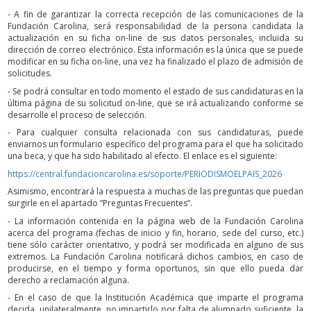
- A fin de garantizar la correcta recepción de las comunicaciones de la
Fundación Carolina, será responsabilidad de la persona candidata la
actualización en su ficha on-line de sus datos personales, incluida su
dirección de correo electrónico. Esta información es la única que se puede
modificar en su ficha on-line, una vez ha finalizado el plazo de admisión de
solicitudes.
- Se podrá consultar en todo momento el estado de sus candidaturas en la
última página de su solicitud on-line, que se irá actualizando conforme se
desarrolle el proceso de selección.
- Para cualquier consulta relacionada con sus candidaturas, puede
enviarnos un formulario específico del programa para el que ha solicitado
una beca, y que ha sido habilitado al efecto. El enlace es el siguiente:
https://central.fundacioncarolina.es/soporte/PERIODISMOELPAIS_2026
Asimismo, encontrará la respuesta a muchas de las preguntas que puedan
surgirle en el apartado “Preguntas Frecuentes”.
- La información contenida en la página web de la Fundación Carolina
acerca del programa (fechas de inicio y fin, horario, sede del curso, etc.)
tiene sólo carácter orientativo, y podrá ser modificada en alguno de sus
extremos. La Fundación Carolina notificará dichos cambios, en caso de
producirse, en el tiempo y forma oportunos, sin que ello pueda dar
derecho a reclamación alguna.
- En el caso de que la Institución Académica que imparte el programa
decida, unilateralmente, no impartirlo por falta de alumnado suficiente, la