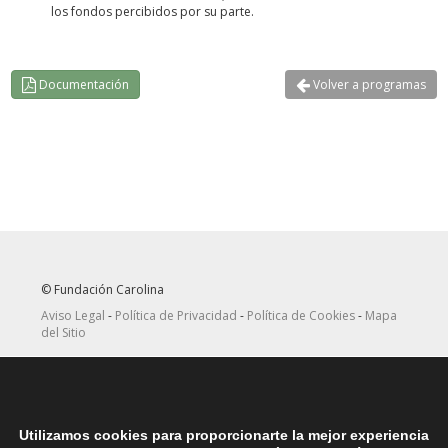
los fondos percibidos por su parte.
Documentación
Volver a programas
© Fundación Carolina
Aviso Legal
-
Política de Privacidad
-
Política de Cookies
-
Mapa
del Sitio
Seguir
Suscribirse
en Twitter
a canal RRSS
Utilizamos cookies para proporcionarte la mejor experiencia
ASOCIACIONES