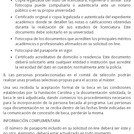
Copia legalizada del título de licenciatura, ingeniería o similar. Esta
fotocopia puede compulsarla o autenticarla ante un notario
público o en su propia universidad.
Certificado original o copia legalizada o autenticada del expediente
académico donde se detallen las notas o calificaciones obtenidas
durante la realización de sus estudios de licenciatura. Este
documento debe solicitarlo en su universidad.
Fotocopia de los documentos que acrediten los principales méritos
académicos o profesionales afirmados en su solicitud on-line.
Fotocopia del pasaporte en vigor.
Certificado acreditativo de domicilio o residencia. Este documento
deberá solicitarlo ante cualquier entidad o institución que acredite
la veracidad del dato en cuestión; normalmente ante la policía.
8. Las personas preseleccionadas en el comité de selección podrán
realizar unas pruebas selectivas propias para el acceso al máster.
Una vez recibida la aceptación formal de la beca en las condiciones
establecidas por la Fundación Carolina y la documentación solicitada, la
beca le será adjudicada, dando comienzo los procedimientos necesarios
para la incorporación de la persona becada al programa. Las personas
cuya documentación no se reciba dentro de las fechas límite indicadas en
la comunicación de concesión de beca, perderán la misma.
INFORMACIÓN COMPLEMENTARIA
- El número de pasaporte incluido en su solicitud on-line deberá ser éste y
no otro. Asimismo, deberá estar actualizado en todo momento.