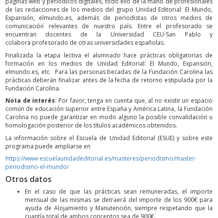
páginas web y periódicos digitales, todo ello de la mano de profesionales
de las redacciones de los medios del grupo Unidad Editorial: El Mundo,
Expansión, elmundo.es, además de periodistas de otros medios de
comunicación relevantes de nuestro país. Entre el profesorado se
encuentran docentes de la Universidad CEU-San Pablo y
colabora profesorado de otras universidades españolas.
Finalizada la etapa lectiva el alumnado hace prácticas obligatorias de
formación en los medios de Unidad Editorial: El Mundo, Expansión,
elmundo.es, etc. Para las personas becadas de la Fundación Carolina las
prácticas deberán finalizar antes de la fecha de retorno estipulada por la
Fundación Carolina.
Nota de interés
: Por favor, tenga en cuenta que, al no existir un espacio
común de educación superior entre España y América Latina, la Fundación
Carolina no puede garantizar en modo alguno la posible convalidación u
homologación posterior de los títulos académicos obtenidos.
La información sobre el Escuela de Unidad Editorial (ESUE) y sobre este
programa puede ampliarse en
https://www.escuelaunidadeditorial.es/masteres/periodismo/master-
periodismo-el-mundo/
Otros datos
En el caso de que las prácticas sean remuneradas, el importe
mensual de las mismas se detraerá del importe de los 900€ para
ayuda de Alojamiento y Manutención, siempre respetando que la
cuantía total de ambos conceptos sea de 900€.