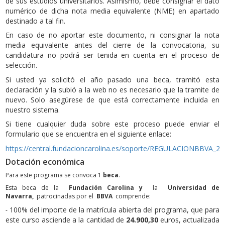
de sus estudios universitarios. Asimismo, debe consignar el dato
numérico de dicha nota media equivalente (NME) en apartado
destinado a tal fin.
En caso de no aportar este documento, ni consignar la nota
media equivalente antes del cierre de la convocatoria, su
candidatura no podrá ser tenida en cuenta en el proceso de
selección.
Si usted ya solicitó el año pasado una beca, tramitó esta
declaración y la subió a la web no es necesario que la tramite de
nuevo. Solo asegúrese de que está correctamente incluida en
nuestro sistema.
Si tiene cualquier duda sobre este proceso puede enviar el
formulario que se encuentra en el siguiente enlace:
https://central.fundacioncarolina.es/soporte/REGULACIONBBVA_20
Dotación económica
Para este programa se convoca 1
beca
.
Esta beca de la
Fundación Carolina y
la
Universidad de
Navarra,
patrocinadas por el
BBVA
comprende:
100% del importe de la matrícula abierta del programa, que para
-
este curso asciende a la cantidad de
24.900,30
euros, actualizada