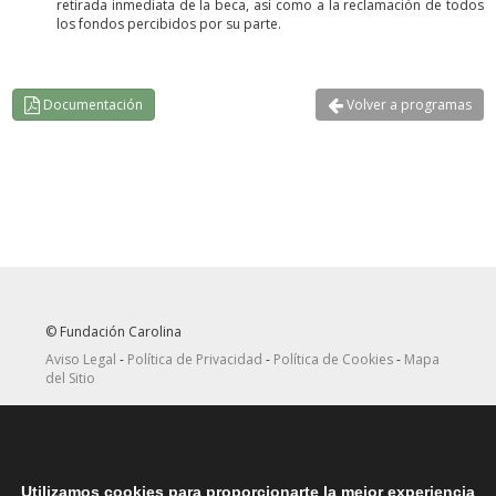
retirada inmediata de la beca, así como a la reclamación de todos
los fondos percibidos por su parte.
Documentación
Volver a programas
© Fundación Carolina
Aviso Legal
-
Política de Privacidad
-
Política de Cookies
-
Mapa
del Sitio
Seguir
Suscribirse
en Twitter
a canal RRSS
Utilizamos cookies para proporcionarte la mejor experiencia