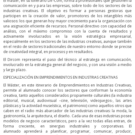
El máster, en su itinerario Dir-Com, forma a profesionales que gestionen la
comunicación en y para las empresas, sobre todo de los sectores de las
industrias creativas. El objetivo es formar a personas gestoras que
participen en la creación de valor, promotores de los intangibles más
valiosos: los que generan hoy mayor crecimiento para la organización con
una asignación eficiente de recursos. Personal directivo con capacidad de
análisis, con el máximo compromiso con la cuenta de resultados y
activamente involucrados en la visión estratégica empresarial,
especialmente en los sectores de las industrias creativas, aunque también
en el resto de sectores tradicionales de nuestro entorno donde se precise
de creatividad integral, en procesos y en resultados.
El Dircom representa el paso del técnico al estratega en comunicación,
involucrado en la estrategia general del negocio, y con una visión a medio
y largo plazo.
ESPECIALIZACIÓN EN EMPRENDIMIENTOS EN INDUSTRIAS CREATIVAS
El Máster, en este itinerario de Emprendimientos en Industrias Creativas,
permite al alumnado conocer los sectores que conforman la economía
creativa, tanto aquellos considerados propiamente culturales (la industria
editorial, musical, audiovisual –cine, televisión, videojuegos-, las artes
plásticas y la actividad museística, el patrimonio) como aquellos otros que
caben en el radio más abarcador de las industrias creativas: la moda, la
gastronomía, la arquitectura, el diseño. Cada una de esas industrias posee
modelos de negocio característicos, pero a la vez todas ellas entran, de
forma creciente, en sinergias industriales y corporativas. El
alumnado aprenderá a planificar, programar, comunicar, producir,