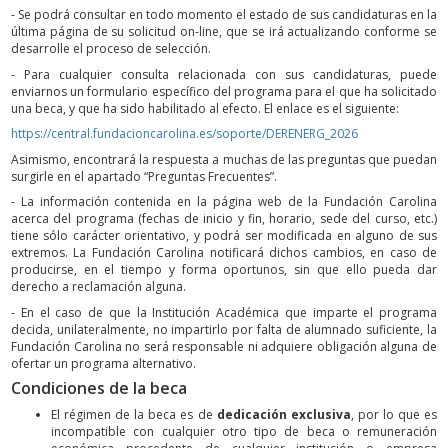
- Se podrá consultar en todo momento el estado de sus candidaturas en la
última página de su solicitud on-line, que se irá actualizando conforme se
desarrolle el proceso de selección.
- Para cualquier consulta relacionada con sus candidaturas, puede
enviarnos un formulario específico del programa para el que ha solicitado
una beca, y que ha sido habilitado al efecto. El enlace es el siguiente:
https://central.fundacioncarolina.es/soporte/DERENERG_2026
Asimismo, encontrará la respuesta a muchas de las preguntas que puedan
surgirle en el apartado “Preguntas Frecuentes”.
- La información contenida en la página web de la Fundación Carolina
acerca del programa (fechas de inicio y fin, horario, sede del curso, etc.)
tiene sólo carácter orientativo, y podrá ser modificada en alguno de sus
extremos. La Fundación Carolina notificará dichos cambios, en caso de
producirse, en el tiempo y forma oportunos, sin que ello pueda dar
derecho a reclamación alguna.
- En el caso de que la Institución Académica que imparte el programa
decida, unilateralmente, no impartirlo por falta de alumnado suficiente, la
Fundación Carolina no será responsable ni adquiere obligación alguna de
ofertar un programa alternativo.
Condiciones de la beca
El régimen de la beca es de
dedicación exclusiva
, por lo que es
incompatible con cualquier otro tipo de beca o remuneración