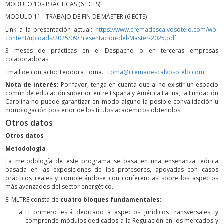
MÓDULO 10 - PRÁCTICAS (6 ECTS)
MODULO 11 - TRABAJO DE FIN DE MÁSTER (6 ECTS)
Link a la presentación actual:
https://www.cremadescalvosotelo.com/wp-
content/uploads/2025/09/Presentacion-del-Master-2025.pdf
3 meses de prácticas en el Despacho o en terceras empresas
colaboradoras.
Email de contacto: Teodora Toma.
ttoma@cremadescalvosotelo.com
Nota de interés:
Por favor, tenga en cuenta que al no existir un espacio
común de educación superior entre España y América Latina, la Fundación
Carolina no puede garantizar en modo alguno la posible convalidación u
homologación posterior de los títulos académicos obtenidos.
Otros datos
Otros datos
Metodología
La metodología de este programa se basa en una enseñanza teórica
basada en las exposiciones de los profesores, apoyadas con casos
prácticos reales y completándose con conferencias sobre los aspectos
más avanzados del sector energético.
El MLTRE consta de
cuatro bloques fundamentales:
El primero está dedicado a aspectos jurídicos transversales, y
comprende módulos dedicados a la Regulación en los mercados y