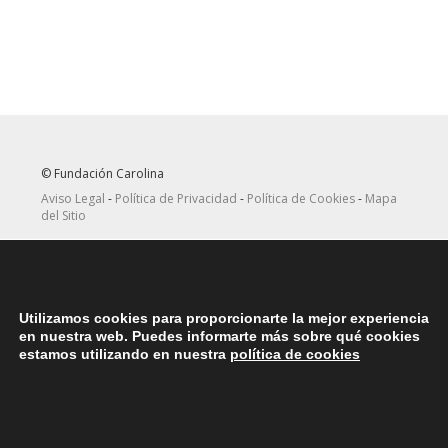
© Fundación Carolina
Aviso Legal
-
Política de Privacidad
-
Política de Cookies
-
Mapa
del Sitio
Seguir
Suscribirse
en Twitter
a canal RRSS
Utilizamos cookies para proporcionarte la mejor experiencia
ASOCIACIONES
en nuestra web. Puedes informarte más sobre qué cookies
Contacta con la asociación de exbecarios de tu país
aquí
estamos utilizando en nuestra
política de cookies
DÓNDE ESTAMOS
Nuestras oficinas centrales en España se encuentras situadas en
la Plaza del Marqués de Salamanca, 8, 4ª planta, 28006 Madrid.
teléfono: (+34) 914562900