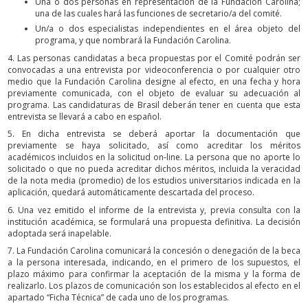
Una o dos personas en representación de la Fundación Carolina;
una de las cuales hará las funciones de secretario/a del comité.
Un/a o dos especialistas independientes en el área objeto del
programa, y que nombrará la Fundación Carolina.
4. Las personas candidatas a beca propuestas por el Comité podrán ser
convocadas a una entrevista por videoconferencia o por cualquier otro
medio que la Fundación Carolina designe al efecto, en una fecha y hora
previamente comunicada, con el objeto de evaluar su adecuación al
programa. Las candidaturas de Brasil deberán tener en cuenta que esta
entrevista se llevará a cabo en español.
5. En dicha entrevista se deberá aportar la documentación que
previamente se haya solicitado, así como acreditar los méritos
académicos incluidos en la solicitud on-line. La persona que no aporte lo
solicitado o que no pueda acreditar dichos méritos, incluida la veracidad
de la nota media (promedio) de los estudios universitarios indicada en la
aplicación, quedará automáticamente descartada del proceso.
6. Una vez emitido el informe de la entrevista y, previa consulta con la
institución académica, se formulará una propuesta definitiva. La decisión
adoptada será inapelable.
7. La Fundación Carolina comunicará la concesión o denegación de la beca
a la persona interesada, indicando, en el primero de los supuestos, el
plazo máximo para confirmar la aceptación de la misma y la forma de
realizarlo. Los plazos de comunicación son los establecidos al efecto en el
apartado “Ficha Técnica” de cada uno de los programas.