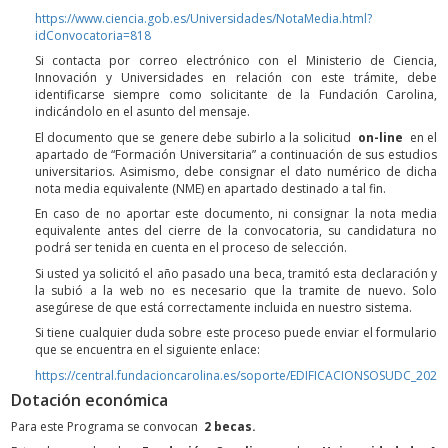
https://www.ciencia.gob.es/Universidades/NotaMedia.html?
idConvocatoria=818
Si contacta por correo electrónico con el Ministerio de Ciencia,
Innovación y Universidades en relación con este trámite, debe
identificarse siempre como solicitante de la Fundación Carolina,
indicándolo en el asunto del mensaje.
El documento que se genere debe subirlo a la solicitud
on-line
en el
apartado de “Formación Universitaria” a continuación de sus estudios
universitarios. Asimismo, debe consignar el dato numérico de dicha
nota media equivalente (NME) en apartado destinado a tal fin.
En caso de no aportar este documento, ni consignar la nota media
equivalente antes del cierre de la convocatoria, su candidatura no
podrá ser tenida en cuenta en el proceso de selección.
Si usted ya solicitó el año pasado una beca, tramitó esta declaración y
la subió a la web no es necesario que la tramite de nuevo. Solo
asegúrese de que está correctamente incluida en nuestro sistema.
Si tiene cualquier duda sobre este proceso puede enviar el formulario
que se encuentra en el siguiente enlace:
https://central.fundacioncarolina.es/soporte/EDIFICACIONSOSUDC_2026
Dotación económica
Para este Programa se convocan
2 becas.