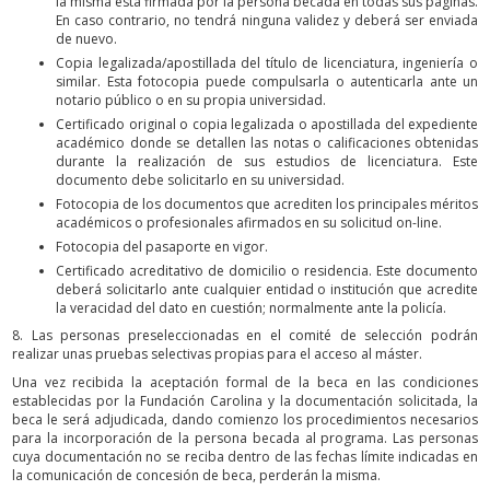
la misma está firmada por la persona becada en todas sus páginas.
En caso contrario, no tendrá ninguna validez y deberá ser enviada
de nuevo.
Copia legalizada/apostillada del título de licenciatura, ingeniería o
similar. Esta fotocopia puede compulsarla o autenticarla ante un
notario público o en su propia universidad.
Certificado original o copia legalizada o apostillada del expediente
académico donde se detallen las notas o calificaciones obtenidas
durante la realización de sus estudios de licenciatura. Este
documento debe solicitarlo en su universidad.
Fotocopia de los documentos que acrediten los principales méritos
académicos o profesionales afirmados en su solicitud on-line.
Fotocopia del pasaporte en vigor.
Certificado acreditativo de domicilio o residencia. Este documento
deberá solicitarlo ante cualquier entidad o institución que acredite
la veracidad del dato en cuestión; normalmente ante la policía.
8. Las personas preseleccionadas en el comité de selección podrán
realizar unas pruebas selectivas propias para el acceso al máster.
Una vez recibida la aceptación formal de la beca en las condiciones
establecidas por la Fundación Carolina y la documentación solicitada, la
beca le será adjudicada, dando comienzo los procedimientos necesarios
para la incorporación de la persona becada al programa. Las personas
cuya documentación no se reciba dentro de las fechas límite indicadas en
la comunicación de concesión de beca, perderán la misma.