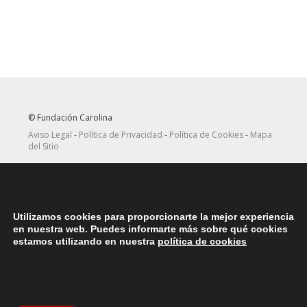
© Fundación Carolina
Aviso Legal
-
Política de Privacidad
-
Política de Cookies
-
Mapa
del Sitio
Seguir
Suscribirse
en Twitter
a canal RRSS
Utilizamos cookies para proporcionarte la mejor experiencia
ASOCIACIONES
en nuestra web. Puedes informarte más sobre qué cookies
Contacta con la asociación de exbecarios de tu país
aquí
estamos utilizando en nuestra
política de cookies
DÓNDE ESTAMOS
Nuestras oficinas centrales en España se encuentras situadas en
la Plaza del Marqués de Salamanca, 8, 4ª planta, 28006 Madrid.
teléfono: (+34) 914562900