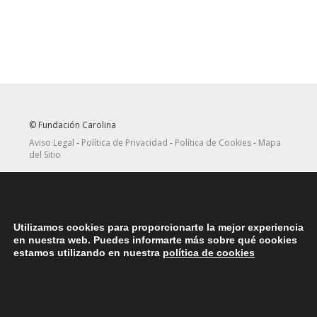
© Fundación Carolina
Aviso Legal
-
Política de Privacidad
-
Política de Cookies
-
Mapa
del Sitio
Seguir
Suscribirse
en Twitter
a canal RRSS
Utilizamos cookies para proporcionarte la mejor experiencia
ASOCIACIONES
en nuestra web. Puedes informarte más sobre qué cookies
Contacta con la asociación de exbecarios de tu país
aquí
estamos utilizando en nuestra
política de cookies
DÓNDE ESTAMOS
Nuestras oficinas centrales en España se encuentras situadas en
la Plaza del Marqués de Salamanca, 8, 4ª planta, 28006 Madrid.
teléfono: (+34) 914562900