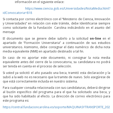
información en el siguiente enlace:
https://www.ciencia.gob.es/Universidades/NotaMedia.html?
idConvocatoria=818
Si contacta por correo electrónico con el “Ministerio de Ciencia, Innovación
y Universidades” en relación con este trámite, debe Identificarse siempre
como solicitante de la Fundación Carolina indicándolo en el asunto del
mensaje
El documento que se genere debe subirlo a la solicitud
on-line
en el
apartado de “Formación Universitaria” a continuación de sus estudios
universitarios. Asimismo, debe consignar el dato numérico de dicha nota
media equivalente (NME) en apartado destinado a tal fin.
En caso de no aportar este documento, ni consignar la nota media
equivalente antes del cierre de la convocatoria, su candidatura no podrá
ser tenida en cuenta en el proceso de selección.
Si usted ya solicitó el año pasado una beca, tramitó esta declaración y la
subió a la web no es necesario que la tramite de nuevo. Solo asegúrese de
que está correctamente incluida en nuestro sistema.
Para cualquier consulta relacionada con sus candidaturas, deberá dirigirse
al buzón específico del programa para el que ha solicitado una beca, y
que ha sido habilitado al efecto. La dirección de correo electrónico para
este programa es:
https://central.fundacioncarolina.es/soporte/MAQUINASYTRANSPORTE_2026