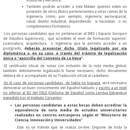
Industrial y Mecánica.
También podrán acceder a este Máster quienes estén en
posesión de otros títulos pertenecientes a otras ramas de la
ingeniería como, por ejemplo, ingeniería aeroespacial,
naval, diseño industrial, dependiendo si necesitan o no
complementos formativos
-Los personas candidatas que no pertenezcan al EEES ( Espacio Europeo
de Estudios Superiores) , que acrediten el nivel de formación superior:
Licenciatura, arquitectura o ingeniería que le permita acceder a un
postgrado,
d
eberán presentar dicho título legalizado por vía
diplomática o, en su caso, a través del trámite de legalización
única o "apostilla del Convenio de La Haya
".
-El certificado oficial de notas con inclusión de la nota media global,
también debidamente legalizado.Si fuese necesario, dicho documento
deberá de ir acompañado de su Traducción oficial al castellano.
-En el caso de personas candidatas de habla no hispana
, será necesario
demostrar un buen conocimiento del Español hablado y
escrito a un nivel
no inferior al B2 del DELE (Diploma de Español como Lengua Extranjera)
expedido por el Instituto Cervantes
Las personas candidatas a estas becas deben acreditar la
equivalencia de nota media de estudios universitarios
realizados en centros extranjeros según el “Ministerio de
Ciencia, Innovación y Universidades”
Este es un trámite que se realiza on-line. Dispone de toda la