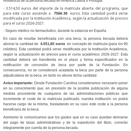
residencia de la persona becada en América Latina o Portugal.
- 3.514,50 euros del importe de la matrícula abierta del programa, que
para este curso asciende a
7566.30
euros. Esta cantidad podrá verse
modificada por la Institución Académica, según la actualización de precios
para el curso 2026-2027.
- Seguro médico no farmacéutico, durante la estancia en España.
En caso de resultar beneficiada con una beca, la persona becada deberá
abonar la cantidad de
4.051,80 euros
en concepto de matrícula (para los 90
créditos). Esta cantidad podrá verse modificada por la Institución Académica,
según la actualización de precios para el curso académico 2026-2027. Esta
cantidad deberá ser transferida en el plazo y forma especificados en la
notificación de concesión de beca por parte de la Fundación. En
consecuencia, no se considerará aceptada la beca por parte de la persona
adjudicataria de la beca, en tanto no abone dicha cantidad.
Aviso importante:
Desde Fundación Carolina consideramos necesario poner
en su conocimiento que, en previsión de la posible publicación de alguna
medida procedente de cualquiera de las administraciones públicas que
incremente el coste de la matrícula publicado, nuestra institución no podrá
hacerse cargo de la misma, trasladando en su caso este coste a la persona
beneficiara de la beca.
Asimismo le comunicamos que los gastos que en su caso puedan derivarse
del pago de tasas administrativas y de la expedición del título, correrán
íntegramente por cuenta de la persona becada.