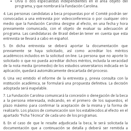
Un/a o dos especialistas independientes en el área objeto del
programa, y que nombrará la Fundación Carolina.
4. Las personas candidatas a beca propuestas por el Comité podrán ser
convocadas a una entrevista por videoconferencia o por cualquier otro
medio que la Fundación Carolina designe al efecto, en una fecha y hora
previamente comunicada, con el objeto de evaluar su adecuación al
programa. Las candidaturas de Brasil deberán tener en cuenta que esta
entrevista se llevará a cabo en español.
5. En dicha entrevista se deberá aportar la documentación que
previamente se haya solicitado, así como acreditar los méritos
académicos incluidos en la solicitud on-line. La persona que no aporte lo
solicitado o que no pueda acreditar dichos méritos, incluida la veracidad
de la nota media (promedio) de los estudios universitarios indicada en la
aplicación, quedará automáticamente descartada del proceso.
6. Una vez emitido el informe de la entrevista y, previa consulta con la
institución académica, se formulará una propuesta definitiva. La decisión
adoptada será inapelable.
7. La Fundación Carolina comunicará la concesión o denegación de la beca
a la persona interesada, indicando, en el primero de los supuestos, el
plazo máximo para confirmar la aceptación de la misma y la forma de
realizarlo. Los plazos de comunicación son los establecidos al efecto en el
apartado “Ficha Técnica” de cada uno de los programas.
8. En el caso de que le resulte adjudicada la beca, le será solicitada la
documentación que a continuación se detalla y deberá ser remitida a