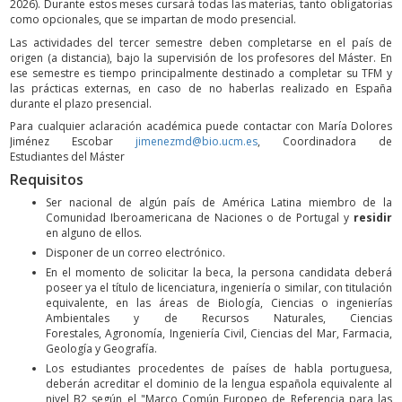
2026). Durante estos meses cursará todas las materias, tanto obligatorias
como opcionales, que se impartan de modo presencial.
Las actividades del tercer semestre deben completarse en el país de
origen (a distancia), bajo la supervisión de los profesores del Máster. En
ese semestre es tiempo principalmente destinado a completar su TFM y
las prácticas externas, en caso de no haberlas realizado en España
durante el plazo presencial.
Para cualquier aclaración académica puede contactar con María Dolores
Jiménez Escobar
jimenezmd@bio.ucm.es
, Coordinadora de
Estudiantes del Máster
Requisitos
Ser nacional de algún país de América Latina miembro de la
Comunidad Iberoamericana de Naciones o de Portugal y
residir
en alguno de ellos.
Disponer de un correo electrónico.
En el momento de solicitar la beca, la persona candidata deberá
poseer ya el título de licenciatura, ingeniería o similar, con titulación
equivalente, en las áreas de Biología, Ciencias o ingenierías
Ambientales y de Recursos Naturales, Ciencias
Forestales, Agronomía, Ingeniería Civil, Ciencias del Mar, Farmacia,
Geología y Geografía.
Los estudiantes procedentes de países de habla portuguesa,
deberán acreditar el dominio de la lengua española equivalente al
nivel B2 según el "Marco Común Europeo de Referencia para las