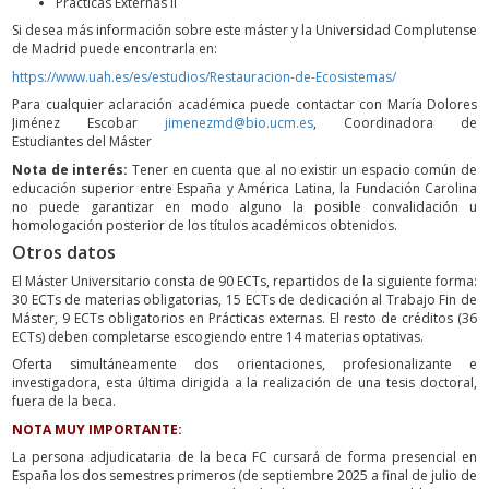
Prácticas Externas II
Si desea más información sobre este máster y la Universidad Complutense
de Madrid puede encontrarla en:
https://www.uah.es/es/estudios/Restauracion-de-Ecosistemas/
Para cualquier aclaración académica puede contactar con María Dolores
Jiménez Escobar
jimenezmd@bio.ucm.es
, Coordinadora de
Estudiantes del Máster
Nota de interés:
Tener en cuenta que al no existir un espacio común de
educación superior entre España y América Latina, la Fundación Carolina
no puede garantizar en modo alguno la posible convalidación u
homologación posterior de los títulos académicos obtenidos.
Otros datos
El Máster Universitario consta de 90 ECTs, repartidos de la siguiente forma:
30 ECTs de materias obligatorias, 15 ECTs de dedicación al Trabajo Fin de
Máster, 9 ECTs obligatorios en Prácticas externas. El resto de créditos (36
ECTs) deben completarse escogiendo entre 14 materias optativas.
Oferta simultáneamente dos orientaciones, profesionalizante e
investigadora, esta última dirigida a la realización de una tesis doctoral,
fuera de la beca.
NOTA MUY IMPORTANTE:
La persona adjudicataria de la beca FC cursará de forma presencial en
España los dos semestres primeros (de septiembre 2025 a final de julio de