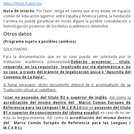
https://muss.fi.upm.es/
Nota de interés:
Por favor, tenga en cuenta que al no existir un espacio
común de educación superior entre España y América Latina, la Fundación
Carolina no puede garantizar en modo alguno la posible convalidación u
homologación posterior de los títulos académicos obtenidos
Otros datos
(Programa sujeto a posibles cambios)
SOLICITANTES :
Para la documentación que en su caso pueda ser solicitada por la
Institución académica (Universidad):
Deberán presentar título,
requerido en los requisitos , legalizado por vía diplomática o, en
su caso, a través del trámite de legalización única o "Apostilla del
Convenio de La Haya".
Si fuese necesario, dicho documento deberá de ir acompañado de su
Traducción oficial al castellano.
E
star en posesión del título B2 o superior de inglés
.
Así como la
acreditación del mismo dentro del Marco Común Europeo de
Referencia para las Lenguas ( M.C.E.R.L)
Estar en
posesión del título
B1 o superior de conocimiento del idioma español
, en caso de no ser
ésta su lengua materna. Así como la
acreditación del mismo dentro
del Marco Común Europeo de Referencia para las Lenguas (
M.C.E.R.L).