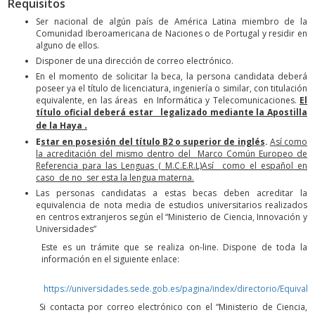
Requisitos
Ser nacional de algún país de América Latina miembro de la
Comunidad Iberoamericana de Naciones o de Portugal y residir en
alguno de ellos.
Disponer de una dirección de correo electrónico.
En el momento de solicitar la beca, la persona candidata deberá
poseer ya el título de licenciatura, ingeniería o similar, con titulación
equivalente, en las áreas en Informática y Telecomunicaciones.
El
título oficial deberá estar legalizado mediante la Apostilla
.
de la Haya
E
star
en posesión del título B2 o superior de inglés
.
Así como
la acreditación del mismo dentro del Marco Común Europeo de
Referencia para las Lenguas ( M.C.E.R.L)Así como el español en
caso de no ser esta la lengua materna.
Las personas candidatas a estas becas deben acreditar la
equivalencia de nota media de estudios universitarios realizados
en centros extranjeros según el “Ministerio de Ciencia, Innovación y
Universidades”
Este es un trámite que se realiza on-line. Dispone de toda la
información en el siguiente enlace:
https://universidades.sede.gob.es/pagina/index/directorio/Equival
Si contacta por correo electrónico con el “Ministerio de Ciencia,