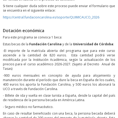
Si tiene cualquier duda sobre este proceso puede enviar el formulario que
se encuentra en el siguiente enlace:
https://central.fundacioncarolina.es/soporte/QUIMICAUCO_2026
Dotación económica
Para este programa se convoca 1 beca:
Estas becas de la
Fundación Carolina
y de la
Universidad de Córdoba
:
-EI importe de la matrícula abierta del programa que para este curso
asciende a la cantidad de 820 euros. Esta cantidad podrá verse
modificada por la Institución Académica, según la actualización de los
precios para el curso académico 2026-2027. (Sujeto al Decreto Anual de
Tasas)
-900 euros mensuales en concepto de ayuda para alojamiento y
manutención durante el período que dure la beca en España de los cuales,
400 euros los aporta la Fundación Carolina, y 500 euros los abonará la
UCO a través de Fundación Carolina.
- Billete de ida y vuelta en clase turista a España, desde la capital del país
de residencia de la persona becada en América Latina.
- Seguro médico no farmacéutico.
En caso de resultar beneficiado con una beca, la persona becada deberá
abonar la cantidad de 200 euros del importe de la matrícula abierta. Esta