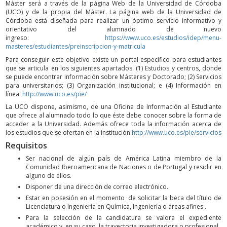
Máster será a través de la página Web de la Universidad de Córdoba
(UCO) y de la propia del Máster. La página web de la Universidad de
Córdoba está diseñada para realizar un óptimo servicio informativo y
orientativo del alumnado de nuevo
ingreso:
https://www.uco.es/estudios/idep/menu-
masteres/estudiantes/preinscripcion-y-matricula
Para conseguir este objetivo existe un portal específico para estudiantes
que se articula en los siguientes apartados: (1) Estudios y centros, donde
se puede encontrar información sobre Másteres y Doctorado; (2) Servicios
para universitarios; (3) Organización institucional; e (4) Información en
línea:
http://www.uco.es/pie/
La UCO dispone, asimismo, de una Oficina de Información al Estudiante
que ofrece al alumnado todo lo que éste debe conocer sobre la forma de
acceder a la Universidad. Además ofrece toda la información acerca de
los estudios que se ofertan en la institución:
http://www.uco.es/pie/servicios
Requisitos
Ser nacional de algún país de América Latina miembro de la
Comunidad Iberoamericana de Naciones o de Portugal y residir en
alguno de ellos.
Disponer de una dirección de correo electrónico.
Estar en posesión en el momento de solicitar la beca del título de
Licenciatura o Ingeniería en Química, Ingeniería o áreas afines .
Para la selección de la candidatura se valora el expediente
académico y, en su caso, la trayectoria investigadora o profesional.