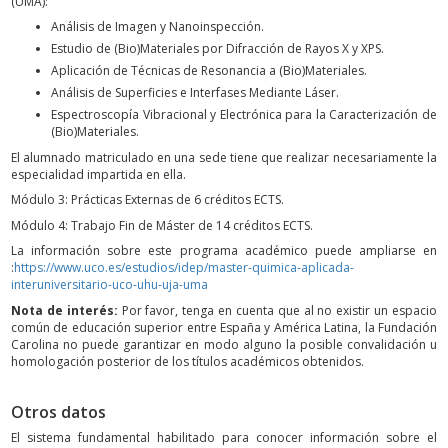
(UMA):
Análisis de Imagen y Nanoinspección.
Estudio de (Bio)Materiales por Difracción de Rayos X y XPS.
Aplicación de Técnicas de Resonancia a (Bio)Materiales.
Análisis de Superficies e Interfases Mediante Láser.
Espectroscopía Vibracional y Electrónica para la Caracterización de
(Bio)Materiales.
El alumnado matriculado en una sede tiene que realizar necesariamente la
especialidad impartida en ella.
Módulo 3: Prácticas Externas de 6 créditos ECTS.
Módulo 4: Trabajo Fin de Máster de 14 créditos ECTS.
La información sobre este programa académico puede ampliarse en
:
https://www.uco.es/estudios/idep/master-quimica-aplicada-
interuniversitario-uco-uhu-uja-uma
Nota de interés:
Por favor, tenga en cuenta que al no existir un espacio
común de educación superior entre España y América Latina, la Fundación
Carolina no puede garantizar en modo alguno la posible convalidación u
homologación posterior de los títulos académicos obtenidos.
Otros datos
El sistema fundamental habilitado para conocer información sobre el