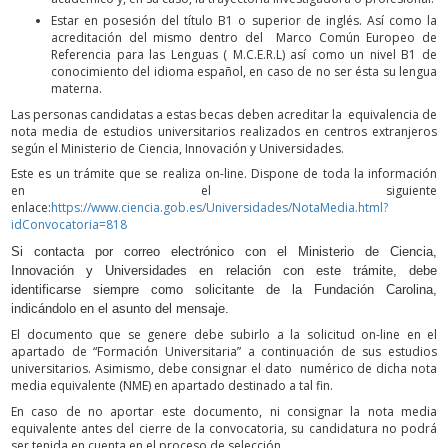
Estar en posesión del título B1 o superior de inglés. Así como la
acreditación del mismo dentro del Marco Común Europeo de
Referencia para las Lenguas ( M.C.E.R.L) así como un nivel B1 de
conocimiento del idioma español, en caso de no ser ésta su lengua
materna.
Las personas candidatas a estas becas deben acreditar la equivalencia de
nota media de estudios universitarios realizados en centros extranjeros
según el Ministerio de Ciencia, Innovación y Universidades.
Este es un trámite que se realiza on-line. Dispone de toda la información
en el siguiente
enlace:
https://www.ciencia.gob.es/Universidades/NotaMedia.html?
idConvocatoria=818
Si contacta por correo electrónico con el Ministerio de Ciencia,
Innovación y Universidades en relación con este trámite, debe
identificarse siempre como solicitante de la Fundación Carolina,
indicándolo en el asunto del mensaje.
El documento que se genere debe subirlo a la solicitud on-line en el
apartado de “Formación Universitaria” a continuación de sus estudios
universitarios. Asimismo, debe consignar el dato numérico de dicha nota
media equivalente (NME) en apartado destinado a tal fin.
En caso de no aportar este documento, ni consignar la nota media
equivalente antes del cierre de la convocatoria, su candidatura no podrá
ser tenida en cuenta en el proceso de selección.