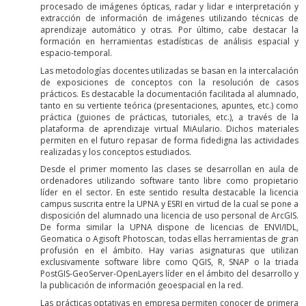
procesado de imágenes ópticas, radar y lidar e interpretación y
extracción de información de imágenes utilizando técnicas de
aprendizaje automático y otras. Por último, cabe destacar la
formación en herramientas estadísticas de análisis espacial y
espacio-temporal.
Las metodologías docentes utilizadas se basan en la intercalación
de exposiciones de conceptos con la resolución de casos
prácticos. Es destacable la documentación facilitada al alumnado,
tanto en su vertiente teórica (presentaciones, apuntes, etc.) como
práctica (guiones de prácticas, tutoriales, etc.), a través de la
plataforma de aprendizaje virtual MiAulario. Dichos materiales
permiten en el futuro repasar de forma fidedigna las actividades
realizadas y los conceptos estudiados.
Desde el primer momento las clases se desarrollan en aula de
ordenadores utilizando software tanto libre como propietario
líder en el sector. En este sentido resulta destacable la licencia
campus suscrita entre la UPNA y ESRI en virtud de la cual se pone a
disposición del alumnado una licencia de uso personal de ArcGIS.
De forma similar la UPNA dispone de licencias de ENVI/IDL,
Geomatica o Agisoft Photoscan, todas ellas herramientas de gran
profusión en el ámbito. Hay varias asignaturas que utilizan
exclusivamente software libre como QGIS, R, SNAP o la triada
PostGIS-GeoServer-OpenLayers líder en el ámbito del desarrollo y
la publicación de información geoespacial en la red.
Las prácticas optativas en empresa permiten conocer de primera