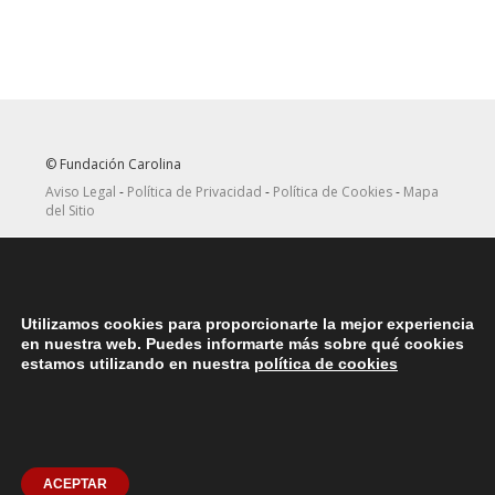
© Fundación Carolina
Aviso Legal
-
Política de Privacidad
-
Política de Cookies
-
Mapa
del Sitio
Seguir
Suscribirse
en Twitter
a canal RRSS
Utilizamos cookies para proporcionarte la mejor experiencia
ASOCIACIONES
en nuestra web. Puedes informarte más sobre qué cookies
Contacta con la asociación de exbecarios de tu país
aquí
estamos utilizando en nuestra
política de cookies
DÓNDE ESTAMOS
Nuestras oficinas centrales en España se encuentras situadas en
la Plaza del Marqués de Salamanca, 8, 4ª planta, 28006 Madrid.
teléfono: (+34) 914562900
Contactar
ACEPTAR