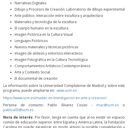
Narrativas Digitales
Dibujo y Procesos de Creación. Laboratorio de dibujo experimental
Arte público. Interacción entre escultura y arquitectura
Materiales y tecnología de la escultura
El cuerpo humano en la escultura
Imagen Pictórica en la Cultura Visual
Lenguajes Pictóricos
Nuevos materiales y técnicas pictóricas
Imagen de síntesis y entornos interactivos
Imagen Fotográfica en la Cultura Tecnológica
Comportamientos Artísticos Contemporáneos
Arte y Contexto Social
El documental de creación
​La información sobre la Universidad Complutense de Madrid y sobre este
programa, puede ampliarse en:
www.ucm.es
https://www.ucm.es/master-en-investigacion-en-arte-y-creacion/
Persona de contacto: Pablo Álvarez Couso -
miac@ucm.es
o
pabloa05@ucm.es
Nota de interés:
Por favor, tenga en cuenta que al no existir un espacio
común de educación superior entre España y América Latina, la Fundación
Carolina no puede garantizar en modo alguno la posible convalidación u