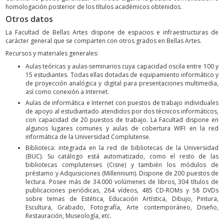
homologación posterior de los títulos académicos obtenidos.
Otros datos
La Facultad de Bellas Artes dispone de espacios e infraestructuras de
carácter general que se comparten con otros grados en Bellas Artes.
Recursos y materiales generales:
Aulas teóricas y aulas-seminarios cuya capacidad oscila entre 100 y
15 estudiantes. Todas ellas dotadas de equipamiento informático y
de proyección analógica y digital para presentaciones multimedia,
así como conexión a Internet.
Aulas de informática e Internet con puestos de trabajo individuales
de apoyo al estudiantado atendidos por dos técnicos informáticos,
con capacidad de 20 puestos de trabajo. La Facultad dispone en
algunos lugares comunes y aulas de cobertura WIFI en la red
informática de la Universidad Complutense.
Biblioteca: integrada en la red de bibliotecas de la Universidad
(BUC). Su catálogo está automatizado, como el resto de las
bibliotecas complutenses (Cisne) y también los módulos de
préstamo y Adquisiciones (Millennium). Dispone de 200 puestos de
lectura. Posee más de 34.000 volúmenes de libros, 304 títulos de
publicaciones periódicas, 264 vídeos, 485 CD-ROMs y 58 DVDs
sobre temas de Estética, Educación Artística, Dibujo, Pintura,
Escultura, Grabado, Fotografía, Arte contemporáneo, Diseño,
Restauración, Museología, etc.