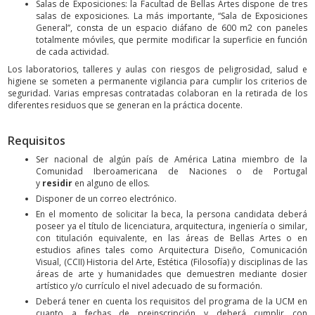
Salas de Exposiciones: la Facultad de Bellas Artes dispone de tres
salas de exposiciones. La más importante, “Sala de Exposiciones
General”, consta de un espacio diáfano de 600 m2 con paneles
totalmente móviles, que permite modificar la superficie en función
de cada actividad.
Los laboratorios, talleres y aulas con riesgos de peligrosidad, salud e
higiene se someten a permanente vigilancia para cumplir los criterios de
seguridad. Varias empresas contratadas colaboran en la retirada de los
diferentes residuos que se generan en la práctica docente.
Requisitos
Ser nacional de algún país de América Latina miembro de la
Comunidad Iberoamericana de Naciones o de Portugal
y
residir
en alguno de ellos.
Disponer de un correo electrónico.
En el momento de solicitar la beca, la persona candidata deberá
poseer ya el título de licenciatura, arquitectura, ingeniería o similar,
con titulación equivalente, en las áreas de Bellas Artes o en
estudios afines tales como Arquitectura Diseño, Comunicación
Visual, (CCII) Historia del Arte, Estética (Filosofía) y disciplinas de las
áreas de arte y humanidades que demuestren mediante dosier
artístico y/o currículo el nivel adecuado de su formación.
Deberá tener en cuenta los requisitos del programa de la UCM en
cuanto a fechas de preinscripción y deberá cumplir con