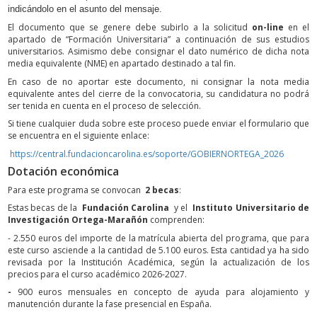
indicándolo en el asunto del mensaje.
El documento que se genere debe subirlo a la solicitud
on-line
en el
apartado de “Formación Universitaria” a continuación de sus estudios
universitarios. Asimismo debe consignar el dato numérico de dicha nota
media equivalente (NME) en apartado destinado a tal fin.
En caso de no aportar este documento, ni consignar la nota media
equivalente antes del cierre de la convocatoria, su candidatura no podrá
ser tenida en cuenta en el proceso de selección.
Si tiene cualquier duda sobre este proceso puede enviar el formulario que
se encuentra en el siguiente enlace:
https://central.fundacioncarolina.es/soporte/GOBIERNORTEGA_2026
Dotación económica
Para este programa se convocan
2 becas
:
Estas becas de la
Fundación Carolina
y el
Instituto Universitario de
Investigación Ortega-Marañón
comprenden:
- 2.550 euros del importe de la matrícula abierta del programa, que para
este curso asciende a la cantidad de 5.100 euros. Esta cantidad ya ha sido
revisada por la Institución Académica, según la actualización de los
precios para el curso académico 2026-2027.
-
900 euros mensuales en concepto de ayuda para alojamiento y
manutención durante la fase presencial en España.