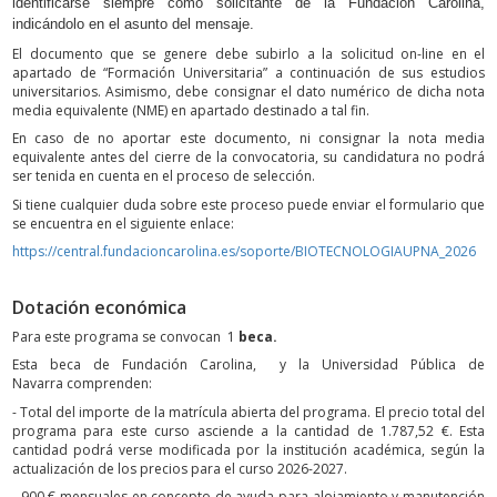
identificarse siempre como solicitante de la Fundación Carolina,
indicándolo en el asunto del mensaje.
El documento que se genere debe subirlo a la solicitud on-line en el
apartado de “Formación Universitaria” a continuación de sus estudios
universitarios. Asimismo, debe consignar el dato numérico de dicha nota
media equivalente (NME) en apartado destinado a tal fin.
En caso de no aportar este documento, ni consignar la nota media
equivalente antes del cierre de la convocatoria, su candidatura no podrá
ser tenida en cuenta en el proceso de selección.
Si tiene cualquier duda sobre este proceso puede enviar el formulario que
se encuentra en el siguiente enlace:
https://central.fundacioncarolina.es/soporte/BIOTECNOLOGIAUPNA_2026
Dotación económica
Para este programa se convocan 1
beca.
Esta beca de Fundación Carolina, y la Universidad Pública de
Navarra comprenden:
- Total del importe de la matrícula abierta del programa. El precio total del
programa para este curso asciende a la cantidad de 1.787,52 €. Esta
cantidad podrá verse modificada por la institución académica, según la
actualización de los precios para el curso 2026-2027.
- 900 € mensuales en concepto de ayuda para alojamiento y manutención