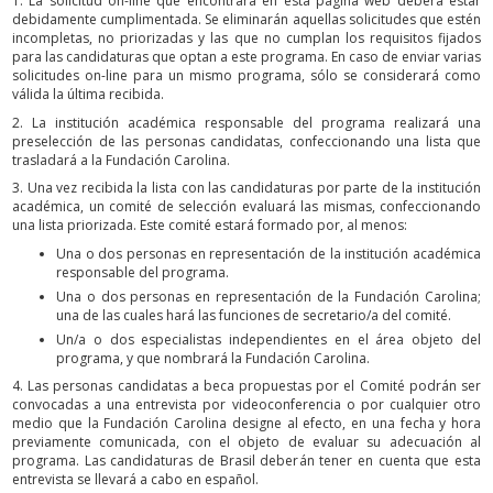
1. La solicitud on-line que encontrará en esta página web deberá estar
debidamente cumplimentada. Se eliminarán aquellas solicitudes que estén
incompletas, no priorizadas y las que no cumplan los requisitos fijados
para las candidaturas que optan a este programa. En caso de enviar varias
solicitudes on-line para un mismo programa, sólo se considerará como
válida la última recibida.
2. La institución académica responsable del programa realizará una
preselección de las personas candidatas, confeccionando una lista que
trasladará a la Fundación Carolina.
3. Una vez recibida la lista con las candidaturas por parte de la institución
académica, un comité de selección evaluará las mismas, confeccionando
una lista priorizada. Este comité estará formado por, al menos:
Una o dos personas en representación de la institución académica
responsable del programa.
Una o dos personas en representación de la Fundación Carolina;
una de las cuales hará las funciones de secretario/a del comité.
Un/a o dos especialistas independientes en el área objeto del
programa, y que nombrará la Fundación Carolina.
4. Las personas candidatas a beca propuestas por el Comité podrán ser
convocadas a una entrevista por videoconferencia o por cualquier otro
medio que la Fundación Carolina designe al efecto, en una fecha y hora
previamente comunicada, con el objeto de evaluar su adecuación al
programa. Las candidaturas de Brasil deberán tener en cuenta que esta
entrevista se llevará a cabo en español.