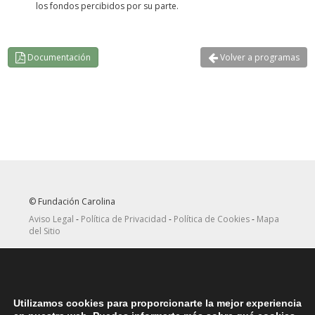
los fondos percibidos por su parte.
Documentación
Volver a programas
© Fundación Carolina
Aviso Legal
-
Política de Privacidad
-
Política de Cookies
-
Mapa
del Sitio
Seguir
Suscribirse
en Twitter
a canal RRSS
Utilizamos cookies para proporcionarte la mejor experiencia
ASOCIACIONES