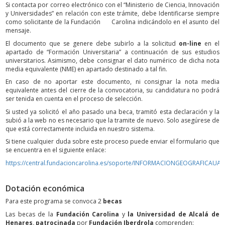
Si contacta por correo electrónico con el “Ministerio de Ciencia, Innovación
y Universidades” en relación con este trámite, debe Identificarse siempre
como solicitante de la Fundación Carolina indicándolo en el asunto del
mensaje.
El documento que se genere debe subirlo a la solicitud
on-line
en el
apartado de “Formación Universitaria” a continuación de sus estudios
universitarios. Asimismo, debe consignar el dato numérico de dicha nota
media equivalente (NME) en apartado destinado a tal fin.
En caso de no aportar este documento, ni consignar la nota media
equivalente antes del cierre de la convocatoria, su candidatura no podrá
ser tenida en cuenta en el proceso de selección.
Si usted ya solicitó el año pasado una beca, tramitó esta declaración y la
subió a la web no es necesario que la tramite de nuevo. Solo asegúrese de
que está correctamente incluida en nuestro sistema.
Si tiene cualquier duda sobre este proceso puede enviar el formulario que
se encuentra en el siguiente enlace:
https://central.fundacioncarolina.es/soporte/INFORMACIONGEOGRAFICAUA
Dotación económica
Para este programa se convoca 2
becas
Las becas de la
Fundación Carolina
y
la Universidad de Alcalá de
Henares, patrocinada
por
Fundación Iberdrola
comprenden: