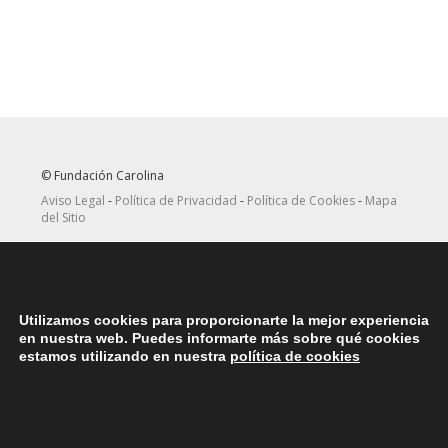
© Fundación Carolina
Aviso Legal
-
Política de Privacidad
-
Política de Cookies
-
Mapa
del Sitio
Seguir
Suscribirse
en Twitter
a canal RRSS
Utilizamos cookies para proporcionarte la mejor experiencia
ASOCIACIONES
en nuestra web. Puedes informarte más sobre qué cookies
Contacta con la asociación de exbecarios de tu país
aquí
estamos utilizando en nuestra
política de cookies
DÓNDE ESTAMOS
Nuestras oficinas centrales en España se encuentras situadas en
la Plaza del Marqués de Salamanca, 8, 4ª planta, 28006 Madrid.
teléfono: (+34) 914562900