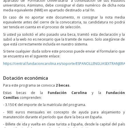
apartado de “Formación Universitaria” a continuación de sus estudios
universitarios. Asimismo, debe consignar el dato numérico de dicha nota
media equivalente (NME) en apartado destinado a tal fin.
En caso de no aportar este documento, ni consignar la nota media
equivalente antes del cierre de la convocatoria, su candidatura no podrá
ser tenida en cuenta en el proceso de selección.
Si usted ya solicitó el año pasado una beca, tramitó esta declaración y la
subió a la web no es necesario que la tramite de nuevo. Solo asegúrese de
que está correctamente incluida en nuestro sistema.
Si tiene cualquier duda sobre este proceso puede enviar el formulario que
se encuentra en el siguiente enlace:
https://central.fundacioncarolina.es/soporte/ESPANOLLENGUASEXTRANJERAS
Dotación económica
Para este programa se convoca
2 becas
.
Estas becas de la
Fundación Carolina
y la
Fundación
Comillas
comprenden:
- 3.150 € del importe de la matrícula del programa.
- 900 euros mensuales en concepto de ayuda para alojamiento y
manutención durante el período que dure la beca en España.
- Billete de ida y vuelta en clase turista a España, desde la capital del país