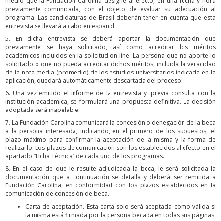
medio que la Fundación Carolina designe al efecto, en una fecha y hora
previamente comunicada, con el objeto de evaluar su adecuación al
programa. Las candidaturas de Brasil deberán tener en cuenta que esta
entrevista se llevará a cabo en español.
5. En dicha entrevista se deberá aportar la documentación que
previamente se haya solicitado, así como acreditar los méritos
académicos incluidos en la solicitud on-line. La persona que no aporte lo
solicitado o que no pueda acreditar dichos méritos, incluida la veracidad
de la nota media (promedio) de los estudios universitarios indicada en la
aplicación, quedará automáticamente descartada del proceso.
6. Una vez emitido el informe de la entrevista y, previa consulta con la
institución académica, se formulará una propuesta definitiva. La decisión
adoptada será inapelable.
7. La Fundación Carolina comunicará la concesión o denegación de la beca
a la persona interesada, indicando, en el primero de los supuestos, el
plazo máximo para confirmar la aceptación de la misma y la forma de
realizarlo. Los plazos de comunicación son los establecidos al efecto en el
apartado “Ficha Técnica” de cada uno de los programas.
8. En el caso de que le resulte adjudicada la beca, le será solicitada la
documentación que a continuación se detalla y deberá ser remitida a
Fundación Carolina, en conformidad con los plazos establecidos en la
comunicación de concesión de beca.
Carta de aceptación. Esta carta solo será aceptada como válida si
la misma está firmada por la persona becada en todas sus páginas.