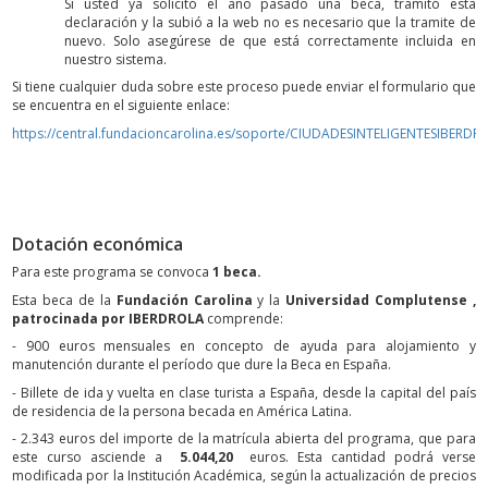
Si usted ya solicitó el año pasado una beca, tramitó esta
declaración y la subió a la web no es necesario que la tramite de
nuevo. Solo asegúrese de que está correctamente incluida en
nuestro sistema.
Si tiene cualquier duda sobre este proceso puede enviar el formulario que
se encuentra en el siguiente enlace:
https://central.fundacioncarolina.es/soporte/CIUDADESINTELIGENTESIBERD
Dotación económica
Para este programa se convoca
1 beca.
Esta beca de la
Fundación Carolina
y la
Universidad Complutense ,
patrocinada por IBERDROLA
comprende:
- 900 euros mensuales en concepto de ayuda para alojamiento y
manutención durante el período que dure la Beca en España.
- Billete de ida y vuelta en clase turista a España, desde la capital del país
de residencia de la persona becada en América Latina.
- 2.343 euros del importe de la matrícula abierta del programa, que para
este curso asciende a
5.044,20
euros. Esta cantidad podrá verse
modificada por la Institución Académica, según la actualización de precios