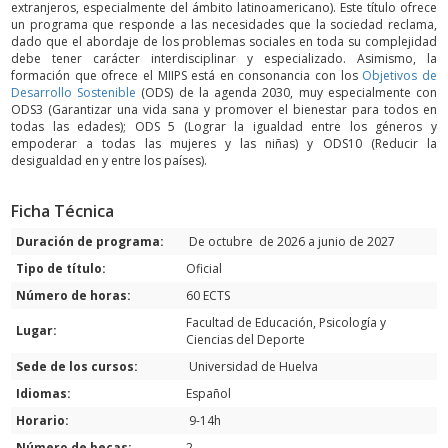
extranjeros, especialmente del ámbito latinoamericano). Este título ofrece
un programa que responde a las necesidades que la sociedad reclama,
dado que el abordaje de los problemas sociales en toda su complejidad
debe tener carácter interdisciplinar y especializado. Asimismo, la
formación que ofrece el MIIPS está en consonancia con los
Objetivos de
Desarrollo Sostenible
(ODS) de la agenda 2030, muy especialmente con
ODS3 (Garantizar una vida sana y promover el bienestar para todos en
todas las edades); ODS 5 (Lograr la igualdad entre los géneros y
empoderar a todas las mujeres y las niñas) y ODS10 (Reducir la
desigualdad en y entre los países).
Ficha Técnica
Duración de programa:
De octubre de 2026 a junio de 2027
Tipo de título:
Oficial
Número de horas:
60 ECTS
Facultad de Educación, Psicología y
Lugar:
Ciencias del Deporte
Sede de los cursos:
Universidad de Huelva
Idiomas:
Español
Horario:
9-14h
Número de becas:
2