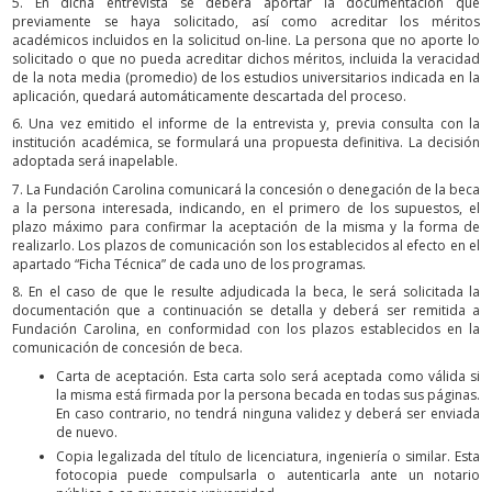
5. En dicha entrevista se deberá aportar la documentación que
previamente se haya solicitado, así como acreditar los méritos
académicos incluidos en la solicitud on-line. La persona que no aporte lo
solicitado o que no pueda acreditar dichos méritos, incluida la veracidad
de la nota media (promedio) de los estudios universitarios indicada en la
aplicación, quedará automáticamente descartada del proceso.
6. Una vez emitido el informe de la entrevista y, previa consulta con la
institución académica, se formulará una propuesta definitiva. La decisión
adoptada será inapelable.
7. La Fundación Carolina comunicará la concesión o denegación de la beca
a la persona interesada, indicando, en el primero de los supuestos, el
plazo máximo para confirmar la aceptación de la misma y la forma de
realizarlo. Los plazos de comunicación son los establecidos al efecto en el
apartado “Ficha Técnica” de cada uno de los programas.
8. En el caso de que le resulte adjudicada la beca, le será solicitada la
documentación que a continuación se detalla y deberá ser remitida a
Fundación Carolina, en conformidad con los plazos establecidos en la
comunicación de concesión de beca.
Carta de aceptación. Esta carta solo será aceptada como válida si
la misma está firmada por la persona becada en todas sus páginas.
En caso contrario, no tendrá ninguna validez y deberá ser enviada
de nuevo.
Copia legalizada del título de licenciatura, ingeniería o similar. Esta
fotocopia puede compulsarla o autenticarla ante un notario