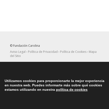
© Fundación Carolina
Aviso Legal
-
Política de Privacidad
-
Política de Cookies
-
Mapa
del Sitio
Seguir
Suscribirse
en Twitter
a canal RRSS
Utilizamos cookies para proporcionarte la mejor experiencia
ASOCIACIONES
en nuestra web. Puedes informarte más sobre qué cookies
Contacta con la asociación de exbecarios de tu país
aquí
estamos utilizando en nuestra
política de cookies
DÓNDE ESTAMOS
Nuestras oficinas centrales en España se encuentras situadas en
la Plaza del Marqués de Salamanca, 8, 4ª planta, 28006 Madrid.
teléfono: (+34) 914562900