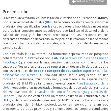
Volver a programas
Presentación
El Máster Universitario en Investigación e Intervención Psicosocial (
MIIPS
)
por la Universidad de Huelva (
UHU
) tiene como objetivos centrales formar
profesionales cualificados con las capacidades y habilidades necesarias
para aplicar conocimientos psicológicos que faciliten el desarrollo de la
calidad de vida y el bienestar psicosocial de las personas en sus
diferentes ámbitos de desarrollo; la mejora de la relación de las personas
con sus contextos y sistemas sociales; y la promoción de dinámicas de
cambio social.
Con este título la UHU ofrece una formación especializada de posgrado
coherente con lo establecido por la
ANECA
para los estudios de Grado en
Psicología
(que destaca la intervención psicosocial como uno de los
cuatro perfiles profesionales que requieren un desarrollo de posgrado), y
con las directrices del
Espacio Europeo de Educación Superior
para las
enseñanzas de Máster
(su finalidad debe ser la adquisición de una
formación avanzada, multidisciplinar, y orientada a la especialización
profesional). El MIIPS es también coherente con el
Plan Estratégico de la
UHU
: responde a las necesidades formativas de posgrado de gran parte
del estudiantado de la
Facultad de Educación, Psicología y Ciencias del
Deporte
(uno de los centros con un mayor volumen de estudiantes en la
UHU), y de otros contextos similares (el MIIPS recibe todos los cursos a
profesionales del ámbito socioeducativo en ejercicio, a alumnado
procedente de otras provincias y comunidades, así como a estudiantes