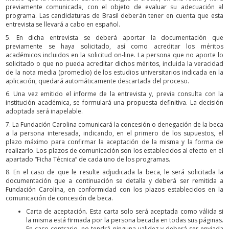
previamente comunicada, con el objeto de evaluar su adecuación al
programa. Las candidaturas de Brasil deberán tener en cuenta que esta
entrevista se llevará a cabo en español.
5. En dicha entrevista se deberá aportar la documentación que
previamente se haya solicitado, así como acreditar los méritos
académicos incluidos en la solicitud on-line. La persona que no aporte lo
solicitado o que no pueda acreditar dichos méritos, incluida la veracidad
de la nota media (promedio) de los estudios universitarios indicada en la
aplicación, quedará automáticamente descartada del proceso.
6. Una vez emitido el informe de la entrevista y, previa consulta con la
institución académica, se formulará una propuesta definitiva. La decisión
adoptada será inapelable.
7. La Fundación Carolina comunicará la concesión o denegación de la beca
a la persona interesada, indicando, en el primero de los supuestos, el
plazo máximo para confirmar la aceptación de la misma y la forma de
realizarlo. Los plazos de comunicación son los establecidos al efecto en el
apartado “Ficha Técnica” de cada uno de los programas.
8. En el caso de que le resulte adjudicada la beca, le será solicitada la
documentación que a continuación se detalla y deberá ser remitida a
Fundación Carolina, en conformidad con los plazos establecidos en la
comunicación de concesión de beca.
Carta de aceptación. Esta carta solo será aceptada como válida si
la misma está firmada por la persona becada en todas sus páginas.
En caso contrario, no tendrá ninguna validez y deberá ser enviada