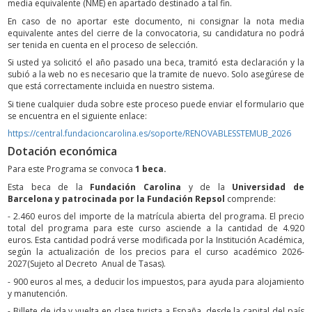
media equivalente (NME) en apartado destinado a tal fin.
En caso de no aportar este documento, ni consignar la nota media
equivalente antes del cierre de la convocatoria, su candidatura no podrá
ser tenida en cuenta en el proceso de selección.
Si usted ya solicitó el año pasado una beca, tramitó esta declaración y la
subió a la web no es necesario que la tramite de nuevo. Solo asegúrese de
que está correctamente incluida en nuestro sistema.
Si tiene cualquier duda sobre este proceso puede enviar el formulario que
se encuentra en el siguiente enlace:
https://central.fundacioncarolina.es/soporte/RENOVABLESSTEMUB_2026
Dotación económica
Para este Programa se convoca
1 beca.
Esta beca de la
Fundación Carolina
y de la
Universidad de
Barcelona y patrocinada por la Fundación Repsol
comprende:
- 2.460 euros del importe de la matrícula abierta del programa. El precio
total del programa para este curso asciende a la cantidad de 4.920
euros. Esta cantidad podrá verse modificada por la Institución Académica,
según la actualización de los precios para el curso académico 2026-
2027(Sujeto al Decreto Anual de Tasas).
- 900 euros al mes, a deducir los impuestos, para ayuda para alojamiento
y manutención.
- Billete de ida y vuelta en clase turista a España, desde la capital del país