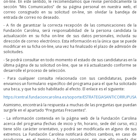
on-line. En este sentido, le recomendamos que revise periódicamente la
sección “Mis Comunicados” de su página personal en nuestra web, el
correo consignado en su solicitud on-line, sin olvidar la bandeja de
entrada de correo no deseado.
- A fin de garantizar la correcta recepción de las comunicaciones de la
Fundación Carolina, será responsabilidad de la persona candidata la
actualización en su ficha on-line de sus datos personales, incluida su
dirección de correo electrónico. Esta información es la única que se puede
modificar en su ficha on-line, una vez ha finalizado el plazo de admisión de
solicitudes.
- Se podrá consultar en todo momento el estado de sus candidaturas en la
última página de su solicitud on-line, que se irá actualizando conforme se
desarrolle el proceso de selección.
- Para cualquier consulta relacionada con sus candidaturas, puede
enviarnos un formulario específico del programa para el que ha solicitado
una beca, y que ha sido habilitado al efecto. El enlace es el siguiente:
https://central.fundacioncarolina.es/soporte/ESTRATEGIASANTICORRUPUSAL
Asimismo, encontrará la respuesta a muchas de las preguntas que puedan
surgirle en el apartado “Preguntas Frecuentes”.
- La información contenida en la página web de la Fundación Carolina
acerca del programa (fechas de inicio y fin, horario, sede del curso, etc.)
tiene sólo carácter orientativo, y podrá ser modificada en alguno de sus
extremos. La Fundación Carolina notificará dichos cambios, en caso de
producirse, en el tiempo y forma oportunos, sin que ello pueda dar