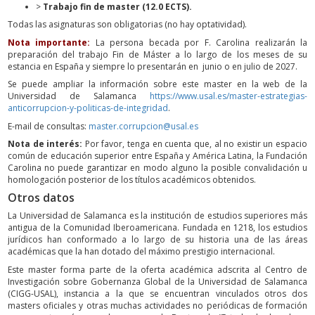
>
Trabajo fin de master (12.0 ECTS).
Todas las asignaturas son obligatorias (no hay optatividad).
Nota importante:
La persona becada por F. Carolina realizarán la
preparación del trabajo Fin de Máster a lo largo de los meses de su
estancia en España y siempre lo presentarán en junio o en julio de 2027.
Se puede ampliar la información sobre este master en la web de la
Universidad de Salamanca
https://www.usal.es/master-estrategias-
anticorrupcion-y-politicas-de-integridad
.
E-mail de consultas:
master.corrupcion@usal.es
Nota de interés:
Por favor, tenga en cuenta que, al no existir un espacio
común de educación superior entre España y América Latina, la Fundación
Carolina no puede garantizar en modo alguno la posible convalidación u
homologación posterior de los títulos académicos obtenidos.
Otros datos
La Universidad de Salamanca es la institución de estudios superiores más
antigua de la Comunidad Iberoamericana. Fundada en 1218, los estudios
jurídicos han conformado a lo largo de su historia una de las áreas
académicas que la han dotado del máximo prestigio internacional.
Este master forma parte de la oferta académica adscrita al Centro de
Investigación sobre Gobernanza Global de la Universidad de Salamanca
(CIGG-USAL), instancia a la que se encuentran vinculados otros dos
masters oficiales y otras muchas actividades no periódicas de formación