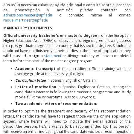
Aún así, si necesitan culaquier ayuda adicional o consulta sobre el proceso
de preinscripción y admisión pueden contactar con
admissions.master@upf.edu
o conmigo misma al correo
raquel.martinezr@upf.edu
MANDATORY DOCUMENTS
Official university bachelor's or master's degree
from the European
Higher Education Area (EHEA) or equivalent foreign degree allowing access
to a postgraduate degree in the country that issued the degree. Should the
applicant have not finished yet their studies at the time of application, they
will be asked to sign a
statement
certifying that they will have completed
them before the start of the master degree program.
Academic transcript
of the accredited official training with the
average grade at the university of origin.
Curriculum Vitae
in Spanish, English or Catalan.
Letter of motivation
in Spanish, English or Catalan, stating the
candidate's interest in following the master's programme and study
mode: full-time or part-time (400 to 600 words).
Two academic letters of recommendation
.
In order to optimise the treatment and security of the recommendation
letters, the candidate will have to request those via the online application
system, where he/she will need to indicate the e-mail adress of the
person/the persons he/she wishes to be recommended by. That person
will receive an e-mail indicating that the candidate wishes a recommenation