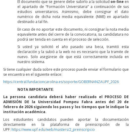
El documento que se genere debe subirlo a la solicitud
on-line
en
el apartado de “Formación Universitaria” a continuación de sus
estudios universitarios. Asimismo, debe consignar el dato
numérico de dicha nota media equivalente (NME) en apartado
destinado a tal fin.
En caso de no aportar este documento, ni consignar la nota media
equivalente antes del cierre de la convocatoria, su candidatura no
podrá ser tenida en cuenta en el proceso de selección.
Si usted ya solicitó el año pasado una beca, tramitó esta
declaración y la subió a la web no es necesario que la tramite de
nuevo. Solo asegúrese de que está correctamente incluida en
nuestro sistema.
Si tiene cualquier duda sobre este proceso puede enviar el formulario que
se encuentra en el siguiente enlace:
https://central.fundacioncarolina.es/soporte/GOBERNANZAUPF_2026
NOTA IMPORTANTE
:
La persona candidata deberá haber realizado el PROCESO DE
ADMISIÓN DE la Universidad Pompeu Fabra antes del 20 de
febrero de 2026 siguiendo los pasos y los tiempos que le indique la
institución académica.
Los estudiantes candidatos pueden aportar la documentación
directamente en la plataforma de preinscripción de la
UPF:
https://www.upf.edu/web/masters/2_preinscripcio