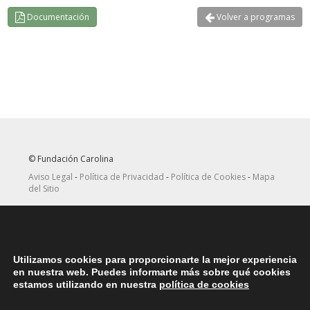
Documentación
Volver a programas
© Fundación Carolina
Aviso Legal
-
Política de Privacidad
-
Política de Cookies
-
Mapa
del Sitio
Seguir
Suscribirse
en Twitter
a canal RRSS
Utilizamos cookies para proporcionarte la mejor experiencia
ASOCIACIONES
en nuestra web. Puedes informarte más sobre qué cookies
Contacta con la asociación de exbecarios de tu país
aquí
estamos utilizando en nuestra
política de cookies
DÓNDE ESTAMOS