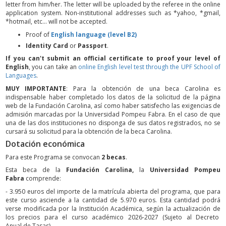
letter from him/her. The letter will be uploaded by the referee in the online
application system. Non-institutional addresses such as *yahoo, *gmail,
*hotmail, etc... will not be accepted.
Proof of
English language (level B2)
Identity Card
or
Passport
.
If you can't submit an official certificate to proof your level of
English
, you can take an
online English level test through the UPF School of
Languages
.
MUY IMPORTANTE
: Para la obtención de una beca Carolina es
indispensable haber completado los datos de la solicitud de la página
web de la Fundación Carolina, así como haber satisfecho las exigencias de
admisión marcadas por la Universidad Pompeu Fabra. En el caso de que
una de las dos instituciones no disponga de sus datos registrados, no se
cursará su solicitud para la obtención de la beca Carolina.
Dotación económica
Para este Programa se convocan
2 becas
.
Esta beca de la
Fundación Carolina,
la
Universidad Pompeu
Fabra
comprende:
- 3.950 euros del importe de la matrícula abierta del programa, que para
este curso asciende a la cantidad de 5.970 euros. Esta cantidad podrá
verse modificada por la Institución Académica, según la actualización de
los precios para el curso académico 2026-2027 (Sujeto al Decreto
Anual de Tasas).