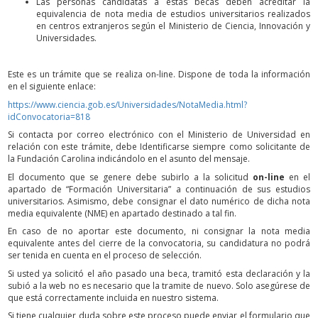
Las personas candidatas a estas becas deben acreditar la
equivalencia de nota media de estudios universitarios realizados
en centros extranjeros según el Ministerio de Ciencia, Innovación y
Universidades.
Este es un trámite que se realiza on-line. Dispone de toda la información
en el siguiente enlace:
https://www.ciencia.gob.es/Universidades/NotaMedia.html?
idConvocatoria=818
Si contacta por correo electrónico con el Ministerio de Universidad en
relación con este trámite, debe Identificarse siempre como solicitante de
la Fundación Carolina indicándolo en el asunto del mensaje.
El documento que se genere debe subirlo a la solicitud
on-line
en el
apartado de “Formación Universitaria” a continuación de sus estudios
universitarios. Asimismo, debe consignar el dato numérico de dicha nota
media equivalente (NME) en apartado destinado a tal fin.
En caso de no aportar este documento, ni consignar la nota media
equivalente antes del cierre de la convocatoria, su candidatura no podrá
ser tenida en cuenta en el proceso de selección.
Si usted ya solicitó el año pasado una beca, tramitó esta declaración y la
subió a la web no es necesario que la tramite de nuevo. Solo asegúrese de
que está correctamente incluida en nuestro sistema.
Si tiene cualquier duda sobre este proceso puede enviar el formulario que