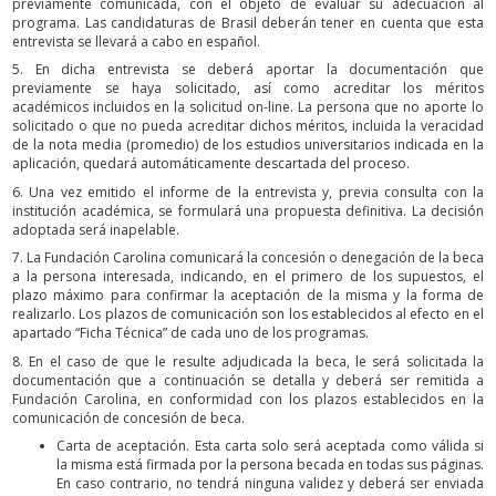
previamente comunicada, con el objeto de evaluar su adecuación al
programa. Las candidaturas de Brasil deberán tener en cuenta que esta
entrevista se llevará a cabo en español.
5. En dicha entrevista se deberá aportar la documentación que
previamente se haya solicitado, así como acreditar los méritos
académicos incluidos en la solicitud on-line. La persona que no aporte lo
solicitado o que no pueda acreditar dichos méritos, incluida la veracidad
de la nota media (promedio) de los estudios universitarios indicada en la
aplicación, quedará automáticamente descartada del proceso.
6. Una vez emitido el informe de la entrevista y, previa consulta con la
institución académica, se formulará una propuesta definitiva. La decisión
adoptada será inapelable.
7. La Fundación Carolina comunicará la concesión o denegación de la beca
a la persona interesada, indicando, en el primero de los supuestos, el
plazo máximo para confirmar la aceptación de la misma y la forma de
realizarlo. Los plazos de comunicación son los establecidos al efecto en el
apartado “Ficha Técnica” de cada uno de los programas.
8. En el caso de que le resulte adjudicada la beca, le será solicitada la
documentación que a continuación se detalla y deberá ser remitida a
Fundación Carolina, en conformidad con los plazos establecidos en la
comunicación de concesión de beca.
Carta de aceptación. Esta carta solo será aceptada como válida si
la misma está firmada por la persona becada en todas sus páginas.
En caso contrario, no tendrá ninguna validez y deberá ser enviada