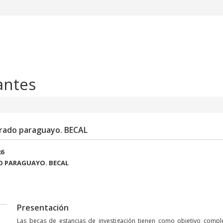
antes
orado paraguayo. BECAL
26
O PARAGUAYO. BECAL
Presentación
Las becas de estancias de investigación tienen como objetivo compl