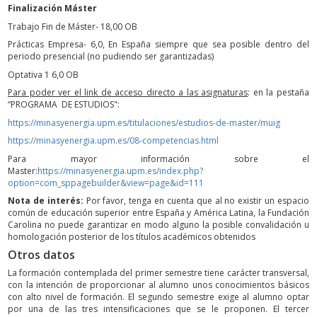
Finalización Máster
Trabajo Fin de Máster- 18,00 OB
Prácticas Empresa- 6,0, En España siempre que sea posible dentro del
periodo presencial (no pudiendo ser garantizadas)
Optativa 1 6,0 OB
Para poder ver el link de acceso directo a las asignaturas
: en la pestaña
“PROGRAMA DE ESTUDIOS":
https://minasyenergia.upm.es/titulaciones/estudios-de-master/muig
https://minasyenergia.upm.es/08-competencias.html
Para mayor información sobre el
Master:
https://minasyenergia.upm.es/index.php?
option=com_sppagebuilder&view=page&id=111
Nota de interés:
Por favor, tenga en cuenta que al no existir un espacio
común de educación superior entre España y América Latina, la Fundación
Carolina no puede garantizar en modo alguno la posible convalidación u
homologación posterior de los títulos académicos obtenidos
Otros datos
La formación contemplada del primer semestre tiene carácter transversal,
con la intención de proporcionar al alumno unos conocimientos básicos
con alto nivel de formación. El segundo semestre exige al alumno optar
por una de las tres intensificaciones que se le proponen. El tercer