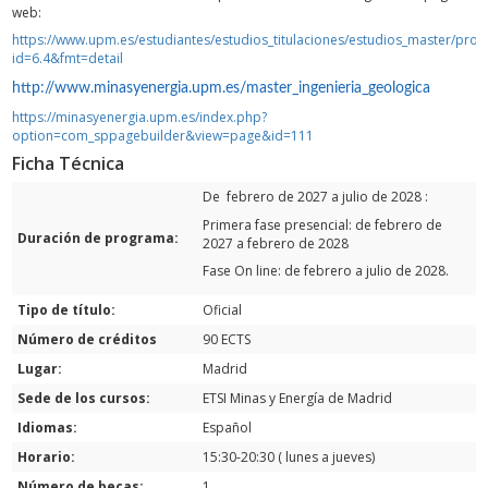
web:
https://www.upm.es/estudiantes/estudios_titulaciones/estudios_master/pro
id=6.4&fmt=detail
http://www.minasyenergia.upm.es/master_ingenieria_geologica
https://minasyenergia.upm.es/index.php?
option=com_sppagebuilder&view=page&id=111
Ficha Técnica
De febrero de 2027 a julio de 2028 :
Primera fase presencial: de febrero de
Duración de programa:
2027 a febrero de 2028
Fase On line: de febrero a julio de 2028.
Tipo de título:
Oficial
Número de créditos
90 ECTS
Lugar:
Madrid
Sede de los cursos:
ETSI Minas y Energía de Madrid
Idiomas:
Español
Horario:
15:30-20:30 ( lunes a jueves)
Número de becas:
1