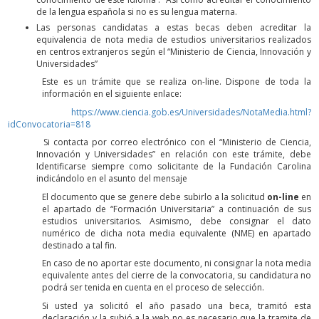
de la lengua española si no es su lengua materna.
Las personas candidatas a estas becas deben acreditar la
equivalencia de nota media de estudios universitarios realizados
en centros extranjeros según el “Ministerio de Ciencia, Innovación y
Universidades”
Este es un trámite que se realiza on-line. Dispone de toda la
información en el siguiente enlace:
https://www.ciencia.gob.es/Universidades/NotaMedia.html?
idConvocatoria=818
Si contacta por correo electrónico con el “Ministerio de Ciencia,
Innovación y Universidades” en relación con este trámite, debe
Identificarse siempre como solicitante de la Fundación Carolina
indicándolo en el asunto del mensaje
El documento que se genere debe subirlo a la solicitud
on-line
en
el apartado de “Formación Universitaria” a continuación de sus
estudios universitarios. Asimismo, debe consignar el dato
numérico de dicha nota media equivalente (NME) en apartado
destinado a tal fin.
En caso de no aportar este documento, ni consignar la nota media
equivalente antes del cierre de la convocatoria, su candidatura no
podrá ser tenida en cuenta en el proceso de selección.
Si usted ya solicitó el año pasado una beca, tramitó esta
declaración y la subió a la web no es necesario que la tramite de