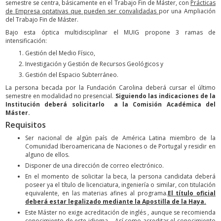
semestre se centra, básicamente en el Trabajo Fin de Máster, con
Prácticas
de Empresa optativas que pueden ser convalidadas
por una Ampliación
del Trabajo Fin de Máster.
Bajo esta óptica multidisciplinar el MUIG propone 3 ramas de
intensificación:
Gestión del Medio Físico,
Investigación y Gestión de Recursos Geológicos y
Gestión del Espacio Subterráneo.
La persona becada por la Fundación Carolina deberá cursar el último
semestre en modalidad no presencial.
Siguiendo las indicaciones de la
Institución deberá solicitarlo a la Comisión Académica del
Máster.
Requisitos
Ser nacional de algún país de América Latina miembro de la
Comunidad Iberoamericana de Naciones o de Portugal y residir en
alguno de ellos.
Disponer de una dirección de correo electrónico.
En el momento de solicitar la beca, la persona candidata deberá
poseer ya el título de licenciatura, ingeniería o similar, con titulación
equivalente, en las materias afines al programa.
El título oficial
deberá estar legalizado mediante la Apostilla de la Haya.
Este Máster no exige acreditación de inglés , aunque se recomienda
conocimiento de este idioma . Así como acreditar el conocimiento