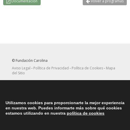
Documentación
Volver a programas
© Fundación Carolina
Aviso Legal
-
Política de Privacidad
-
Política de Cookies
-
Mapa
del Sitio
Seguir
Suscribirse
en Twitter
a canal RRSS
Utilizamos cookies para proporcionarte la mejor experiencia
ASOCIACIONES
en nuestra web. Puedes informarte más sobre qué cookies
Contacta con la asociación de exbecarios de tu país
aquí
estamos utilizando en nuestra
política de cookies
DÓNDE ESTAMOS
Nuestras oficinas centrales en España se encuentras situadas en