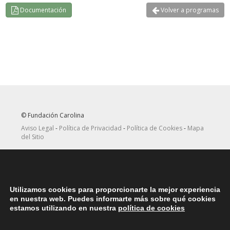
Documentación
Volver a programas
© Fundación Carolina
Aviso Legal
-
Política de Privacidad
-
Política de Cookies
-
Mapa
del Sitio
Seguir
Suscribirse
en Twitter
a canal RRSS
Utilizamos cookies para proporcionarte la mejor experiencia
ASOCIACIONES
en nuestra web. Puedes informarte más sobre qué cookies
Contacta con la asociación de exbecarios de tu país
aquí
estamos utilizando en nuestra
política de cookies
DÓNDE ESTAMOS