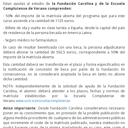
Estas ayudas al estudio de
la Fundación Carolina y de la Escuela
Complutense de Verano comprenden:
- 50% del importe de la matrícula abierta del programa que para este
curso asciende a la cantidad de 1125 euros.
- Billete de ida y vuelta en clase turista a España, desde la capital del país
de residencia de la persona becada en America Latina.
- Seguro médico no farmacéutico.
En caso de resultar beneficiada con una beca, la persona adjudicataria
deberá abonar la cantidad de 562,5 euros, correspondiente a 50% del
importe de la matrícula abierta.
Esta cantidad deberá ser transferida en el plazo y forma especificados en
la notificación de concesión de beca por parte de la Fundación. En
consecuencia, no se considerará aceptada la beca en tanto no abone
dicha cantidad.
NOTA: Independientemente de la solicitud de ayuda de la Fundación
Carolina, el alumno deberá atender a los plazos, fechas y normas de
matrícula establecidas por la Escuela Complutense de
Verano
www.ucm.es/escuelacomplutense
Aviso importante:
Desde Fundación Carolina consideramos necesario
poner en su conocimiento que, en previsión de la posible publicación de
alguna medida procedente de cualquiera de las administraciones públicas
que incremente el coste de la matrícula publicado, nuestra institución no
podrá hacerse cargo de la misma, trasladando en su caso, este coste al