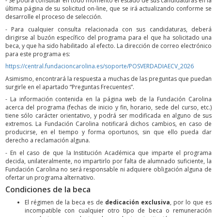
- Se podrá consultar en todo momento el estado de sus candidaturas en la
última página de su solicitud on-line, que se irá actualizando conforme se
desarrolle el proceso de selección.
- Para cualquier consulta relacionada con sus candidaturas, deberá
dirigirse al buzón específico del programa para el que ha solicitado una
beca, y que ha sido habilitado al efecto. La dirección de correo electrónico
para este programa es:
https://central.fundacioncarolina.es/soporte/POSVERDADIAECV_2026
Asimismo, encontrará la respuesta a muchas de las preguntas que puedan
surgirle en el apartado “Preguntas Frecuentes”.
- La información contenida en la página web de la Fundación Carolina
acerca del programa (fechas de inicio y fin, horario, sede del curso, etc.)
tiene sólo carácter orientativo, y podrá ser modificada en alguno de sus
extremos. La Fundación Carolina notificará dichos cambios, en caso de
producirse, en el tiempo y forma oportunos, sin que ello pueda dar
derecho a reclamación alguna.
- En el caso de que la Institución Académica que imparte el programa
decida, unilateralmente, no impartirlo por falta de alumnado suficiente, la
Fundación Carolina no será responsable ni adquiere obligación alguna de
ofertar un programa alternativo.
Condiciones de la beca
El régimen de la beca es de
dedicación exclusiva
, por lo que es
incompatible con cualquier otro tipo de beca o remuneración