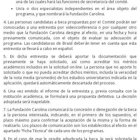
una de las cuales hará las funciones de secretario/a del comité.
Un/a o dos especialistas independientes en el área objeto del
programa, y que nombrará la Fundación Carolina.
4. Las personas candidatas a beca propuestas por el Comité podrán ser
convocadas a una entrevista por videoconferencia o por cualquier otro
medio que la Fundación Carolina designe al efecto, en una fecha y hora
previamente comunicada, con el objeto de evaluar su adecuación al
programa. Las candidaturas de Brasil deberán tener en cuenta que esta
entrevista se llevará a cabo en español.
5. En dicha entrevista se deberá aportar la documentación que
previamente se haya solicitado, así como acreditar los méritos
académicos incluidos en la solicitud on-line. La persona que no aporte lo
solicitado o que no pueda acreditar dichos méritos, incluida la veracidad
de la nota media (promedio) de los estudios universitarios indicada en la
aplicación, quedará automáticamente descartada del proceso.
6. Una vez emitido el informe de la entrevista y, previa consulta con la
institución académica, se formulará una propuesta definitiva. La decisión
adoptada será inapelable.
7. La Fundación Carolina comunicará la concesión o denegación de la beca
a la persona interesada, indicando, en el primero de los supuestos, el
plazo máximo para confirmar la aceptación de la misma y la forma de
realizarlo. Los plazos de comunicación son los establecidos al efecto en el
apartado “Ficha Técnica” de cada uno de los programas.
8. En el caso de que le resulte adjudicada la beca, le será solicitada la