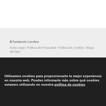
© Fundación Carolina
Aviso Legal
-
Política de Privacidad
-
Política de Cookies
-
Mapa
del Sitio
Seguir
Suscribirse
en Twitter
a canal RRSS
Utilizamos cookies para proporcionarte la mejor experiencia
ASOCIACIONES
en nuestra web. Puedes informarte más sobre qué cookies
Contacta con la asociación de exbecarios de tu país
aquí
estamos utilizando en nuestra
política de cookies
DÓNDE ESTAMOS
Nuestras oficinas centrales en España se encuentras situadas en
la Plaza del Marqués de Salamanca, 8, 4ª planta, 28006 Madrid.
teléfono: (+34) 914562900